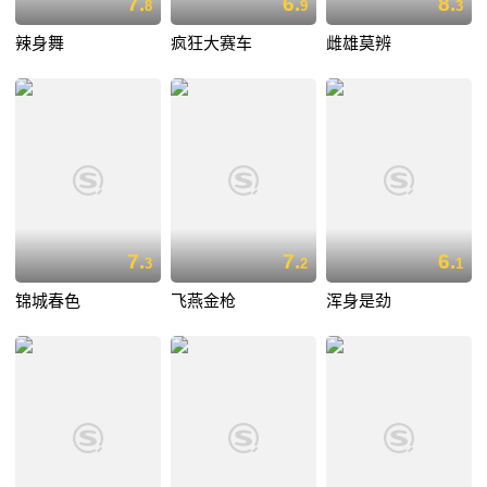
7.
6.
8.
8
9
3
辣身舞
疯狂大赛车
雌雄莫辨
7.
7.
6.
3
2
1
锦城春色
飞燕金枪
浑身是劲