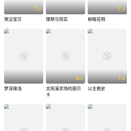
7.
7.
1
3
哭泣宝贝
理想与现实
柳暗花明
8.
7.
3
2
梦深缘浅
太阳溪农场的丽贝
公主艳史
卡