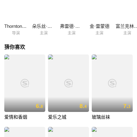
Thornton Freeland
朵乐丝·德里奥
弗雷德·阿斯泰尔
金·雷蒙德
富兰克林·
导演
主演
主演
主演
主演
猜你喜欢
6.
8.
7.
8
4
3
爱情和香烟
爱乐之城
玻璃丝袜