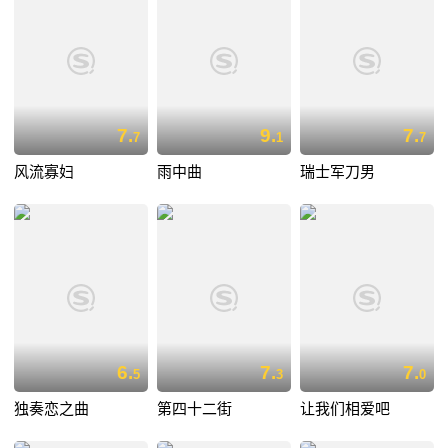
7.
9.
7.
7
1
7
风流寡妇
雨中曲
瑞士军刀男
6.
7.
7.
5
3
0
独奏恋之曲
第四十二街
让我们相爱吧