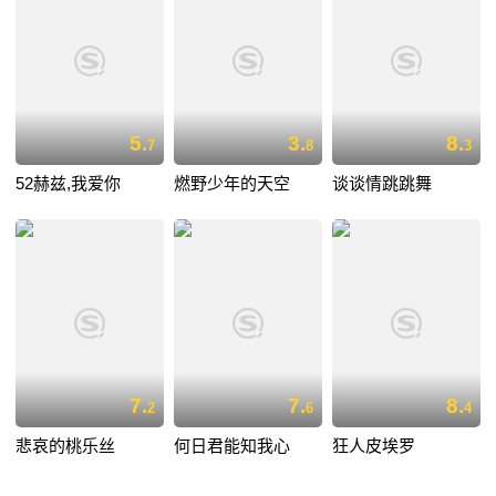
5.
3.
8.
7
8
3
52赫兹,我爱你
燃野少年的天空
谈谈情跳跳舞
7.
7.
8.
2
6
4
悲哀的桃乐丝
何日君能知我心
狂人皮埃罗