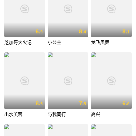
6.
8.
8.
9
4
1
芝加哥大火记
小公主
龙飞凤舞
8.
7.
6.
5
5
6
出水芙蓉
与我同行
高兴