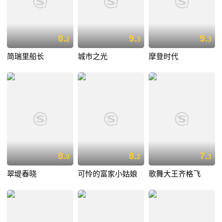
8.
9.
9.
2
3
3
简瑞里船长
城市之光
摩登时代
8.
8.
7.
0
2
3
翠堤春晓
可怜的富家小姑娘
歌舞大王齐格飞