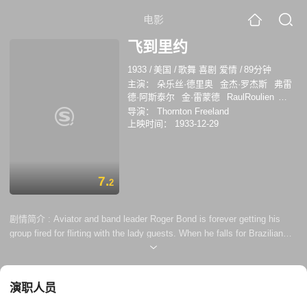
电影
飞到里约
1933
/
美国
/
歌舞 喜剧 爱情
/
89分钟
主演：
朵乐丝·德里奥
金杰·罗杰斯
弗雷
德·阿斯泰尔
金·雷蒙德
RaulRoulien
Raul Roulien
保罗·波尔卡西
富兰克林·潘
导演：
Thornton Freeland
伯恩
Margaret Nearing
莫薇塔
Etta
上映时间：
1933-12-29
Moten
7.
2
剧情简介 :
Aviator and band leader Roger Bond is forever getting his
group fired for flirting with the lady guests. When he falls for Brazilian
beauty Belinha de Rezende it appears to be for real, even though she is
already engaged. His Yankee Clippers band is hired to open the new
Hotel Atlntico in Rio and Roger offers to fly Belinha part way home. After
演职人员
a mechanical breakdown and force...