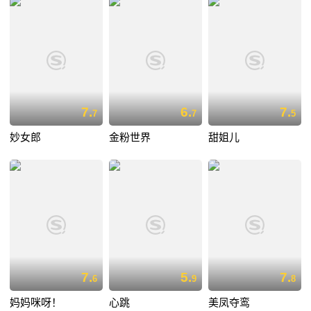
7.
6.
7.
7
7
5
妙女郎
金粉世界
甜姐儿
7.
5.
7.
6
9
8
妈妈咪呀！
心跳
美凤夺鸾