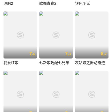
油脂2
歌舞青春2
银色圣诞
7.
7.
6.
6
3
7
我爱红娘
七新娘巧配七兄弟
灰姑娘之舞动奇迹