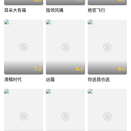
2
7
7
耳朵大有福
独领风骚
绝密飞行
7.
6.
9.
8
5
3
滑稽时代
凶猫
你逃我也逃