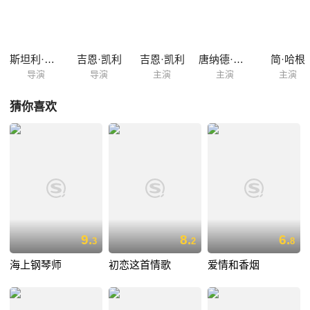
因预映口碑极差，科斯莫提议将《决斗骑士》改为歌舞片，由凯西为丽娜
配音，凯西积极附议。与凯西吻别后，唐心花怒放，在雨中载歌载舞。科
斯莫的计划能否奏效？幕后的凯西能否走到台前接受观众的掌声？
斯坦利·多南
吉恩·凯利
吉恩·凯利
唐纳德·奥康纳
简·哈根
导演
导演
主演
主演
主演
猜你喜欢
9.
8.
6.
3
2
8
海上钢琴师
初恋这首情歌
爱情和香烟