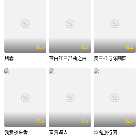
6.
8.
6.
5
3
5
赌霸
蓝白红三部曲之白
吴三桂与陈圆圆
7.
7.
6.
5
6
7
我爱夜来香
富贵逼人
哗鬼旅行团