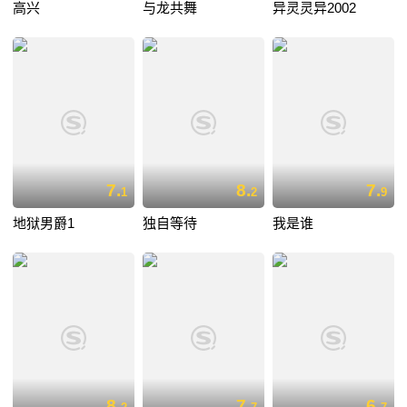
高兴
与龙共舞
异灵灵异2002
7.
8.
7.
1
2
9
地狱男爵1
独自等待
我是谁
8.
7.
6.