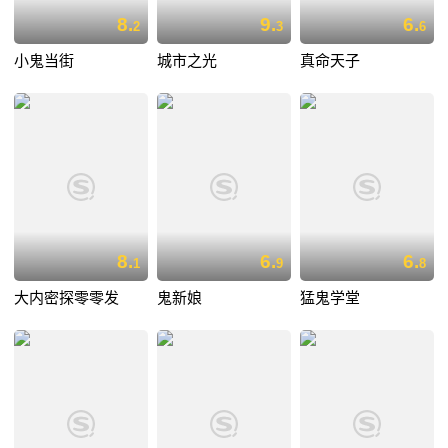
8.
9.
6.
2
3
6
小鬼当街
城市之光
真命天子
8.
6.
6.
1
9
8
大内密探零零发
鬼新娘
猛鬼学堂