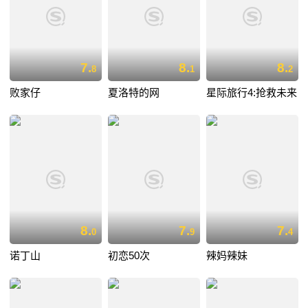
7.
8.
8.
8
1
2
败家仔
夏洛特的网
星际旅行4:抢救未来
8.
7.
7.
0
9
4
诺丁山
初恋50次
辣妈辣妹