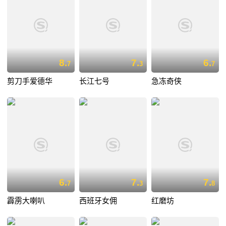
8.
7.
6.
7
3
7
剪刀手爱德华
长江七号
急冻奇侠
6.
7.
7.
7
3
8
霹雳大喇叭
西班牙女佣
红磨坊