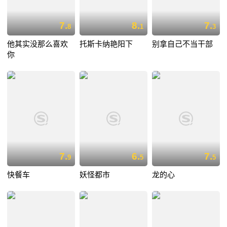
7.
8.
7.
8
1
3
他其实没那么喜欢
托斯卡纳艳阳下
别拿自己不当干部
你
7.
6.
7.
9
5
5
快餐车
妖怪都市
龙的心