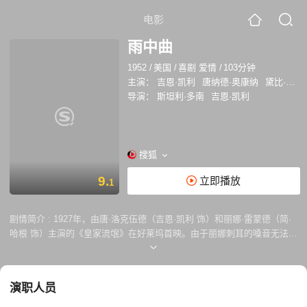
电影
雨中曲
1952
/
美国
/
喜剧 爱情
/
103分钟
主演：
吉恩·凯利
唐纳德·奥康纳
黛比·雷诺斯
导演：
斯坦利·多南
吉恩·凯利
搜狐
9.
立即播放
1
剧情简介 :
1927年，由唐·洛克伍德（吉恩·凯利 饰）和丽娜·雷蒙德（简·
哈根 饰）主演的《皇家流氓》在好莱坞首映。由于丽娜刺耳的嗓音无法匹
配其夺目的外貌，为了维护明星形象，宣传部只得安排唐一人讲话。首映
后，由于钢琴师科斯莫·布朗（唐纳德·奥康纳 饰）的汽车爆胎，为了躲避
疯狂的影迷，唐意外结识了能歌善舞的凯西·塞尔登（黛比·雷诺斯 饰），
演职人员
并被其深深吸引。数周后，首部有声电影《爵士歌手》爆红，唐与丽娜的
新片《决斗骑士》不得不临时改变拍摄方式，而凯西也成为歌舞片演员。