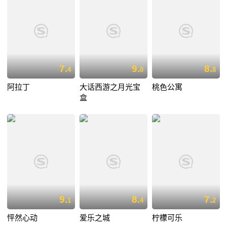
7.
9.
8.
4
0
8
阿拉丁
大话西游之月光宝
桃色公寓
盒
9.
8.
7.
1
4
2
怦然心动
爱乐之城
柠檬可乐