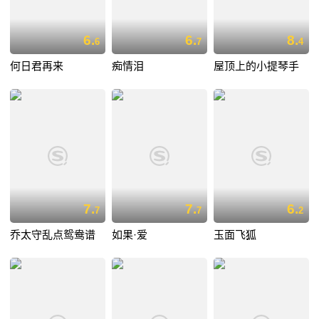
6.
6.
8.
6
7
4
何日君再来
痴情泪
屋顶上的小提琴手
7.
7.
6.
7
7
2
乔太守乱点鸳鸯谱
如果·爱
玉面飞狐