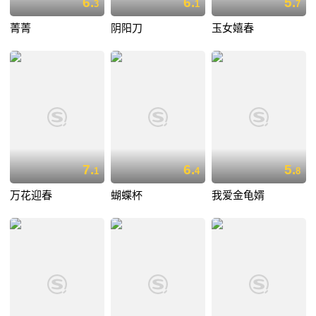
6.
6.
5.
3
1
7
菁菁
阴阳刀
玉女嬉春
7.
6.
5.
1
4
8
万花迎春
蝴蝶杯
我爱金龟婿