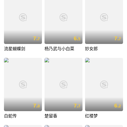
7.
6.
7.
7
5
7
流星蝴蝶剑
杨乃武与小白菜
妙女郎
7.
7.
6.
0
7
2
白蛇传
楚留香
红楼梦