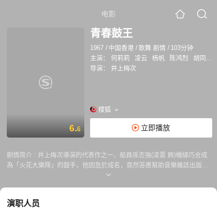
电影
青春鼓王
1967
/
中国香港
/
歌舞 剧情
/
103分钟
主演：
何莉莉
凌云
杨帆
陈鸿烈
胡同
黄
导演：
井上梅次
搜狐
6.
立即播放
6
剧情简介 :
井上梅次導演的代表作之一，船員孫志強(凌雲 飾)機緣巧合成
為「火花大樂隊」的鼓手，他因急於成名，竟然答應幫助音樂雜誌出版人
李源明(魏平澳 飾)接近樂隊經理黃麗真(何莉莉 飾)，以換取源明的力捧。
終於，志強得償所願，一炮而紅，但源明卻逼他實踐諾言，與麗真斷絕來
往。志強受到極大打擊，唯有忍痛離開樂隊與麗真……
演职人员