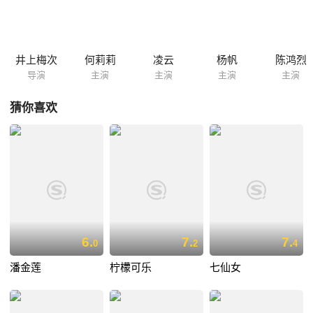
井上梅次
何莉莉
凌云
杨帆
陈鸿烈
导演
主演
主演
主演
主演
猜你喜欢
6.
7.
7.
0
2
4
潘金莲
柠檬可乐
七仙女