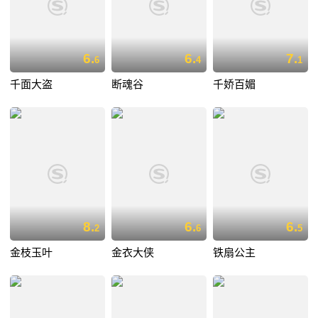
6.
6.
7.
6
4
1
千面大盗
断魂谷
千娇百媚
8.
6.
6.
2
6
5
金枝玉叶
金衣大侠
铁扇公主