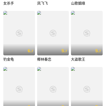
女杀手
凤飞飞
山歌姻缘
6.
5.
5.
7
7
7
钓金龟
椰林春恋
大盗歌王