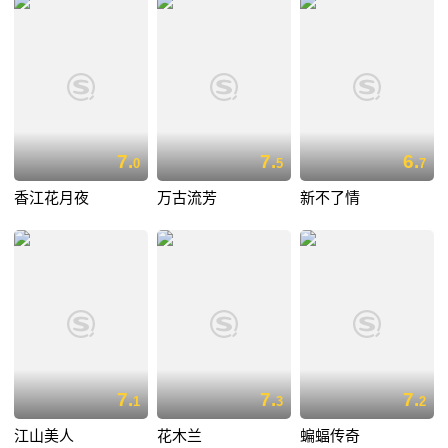
7.
7.
6.
0
5
7
香江花月夜
万古流芳
新不了情
7.
7.
7.
1
3
2
江山美人
花木兰
蝙蝠传奇