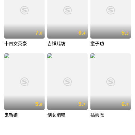
7.
6.
5.
0
4
3
十四女英豪
吉祥赌坊
童子功
5.
5.
6.
8
7
4
鬼新娘
剑女幽魂
插翅虎