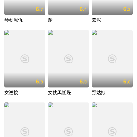
6.
6.
6.
7
4
3
琴剑恩仇
船
云泥
6.
6.
6.
9
0
6
女巡按
女侠黑蝴蝶
野姑娘