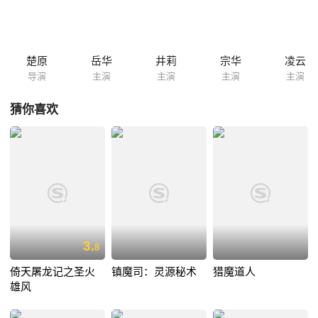
之时，得知了小蝶竟然就是孙玉伯的女儿，与此同时，律香川人面兽心勾
搭高老大和飞鹏堡，企图加害孙玉伯。
楚原
岳华
井莉
宗华
凌云
导演
主演
主演
主演
主演
猜你喜欢
3.
8
倚天屠龙记之圣火
镇魔司：灵源秘术
猎魔道人
雄风