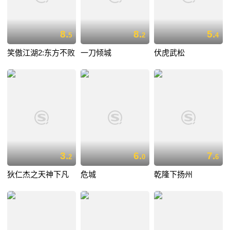
8.
8.
5.
5
2
4
笑傲江湖2:东方不败
一刀倾城
伏虎武松
3.
6.
7.
2
0
6
狄仁杰之天神下凡
危城
乾隆下扬州