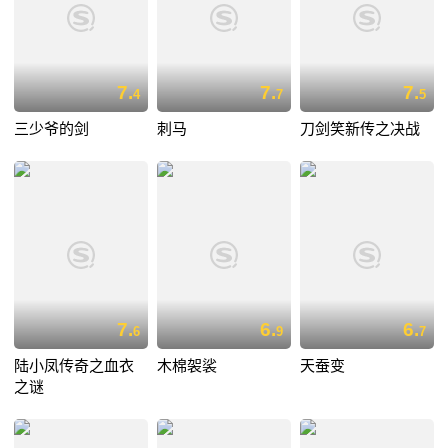
7.
7.
7.
4
7
5
三少爷的剑
刺马
刀剑笑新传之决战
7.
6.
6.
6
9
7
陆小凤传奇之血衣
木棉袈裟
天蚕变
之谜