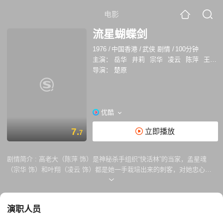
电影
流星蝴蝶剑
1976
/
中国香港
/
武侠 剧情
/
100分钟
主演：
岳华
井莉
宗华
凌云
陈萍
王侠
导演：
楚原
优酷
7.
立即播放
7
剧情简介 :
高老大（陈萍 饰）是神秘杀手组织“快活林”的当家，孟星魂
（宗华 饰）和叶翔（凌云 饰）都是她一手栽培出来的刺客，对她忠心耿
耿。某日，孟星魂接受了刺杀江湖盟主孙玉伯（谷峰 饰）的任务，却在执
行任务之时结识了名为小蝶（井莉 饰）的美丽女子，两人一见钟情。 孙
玉伯和飞鹏堡有着不共戴天之仇，为了报仇，孙玉伯决心比武招贤，孟星
演职人员
魂在擂台上胜出，得到了孙玉伯的赏识。律香川（岳华 饰）是孙玉伯的养
子，孟星魂和他联手，最终歼灭了飞鹏堡。正当孟星魂准备执行刺杀任务