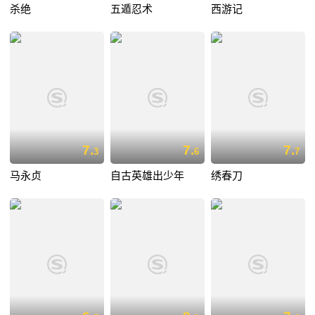
杀绝
五遁忍术
西游记
7.
7.
7.
3
6
7
马永贞
自古英雄出少年
绣春刀