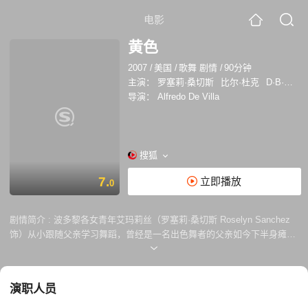
电影
黄色
2007
/
美国
/
歌舞 剧情
/
90分钟
主演：
罗塞莉·桑切斯
比尔·杜克
D·B·斯威尼
导演：
Alfredo De Villa
搜狐
7.
立即播放
0
剧情简介 :
波多黎各女青年艾玛莉丝（罗塞莉·桑切斯 Roselyn Sanchez
饰）从小跟随父亲学习舞蹈，曾经是一名出色舞者的父亲如今下半身瘫
痪，再也没有往日的神采，而艾玛莉丝在餐馆打工度日，无处施展自己的
舞蹈才华。父亲难以忍受灰暗的现实自杀身亡，艾玛莉丝的男友趁机与她
的母发生了关系，混乱的家乡小镇对艾玛莉丝没有了意义，她在朋友的帮
演职人员
助下奔赴纽约，希望重新找到人生的目标……对纽约全然陌生的艾玛莉丝
暂住在一位脾气古怪的黑人诗歌教师家中，在反复的犹豫后，艾玛莉丝决