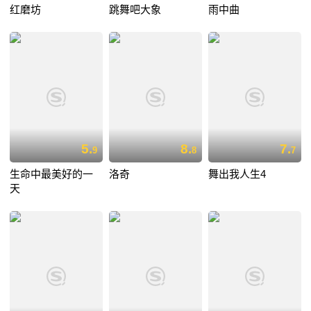
红磨坊
跳舞吧大象
雨中曲
5.
8.
7.
9
8
7
生命中最美好的一
洛奇
舞出我人生4
天