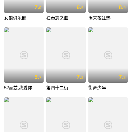
7.
6.
8.
0
5
0
女狼俱乐部
独奏恋之曲
周末夜狂热
5.
7.
7.
7
3
3
52赫兹,我爱你
第四十二街
街舞少年