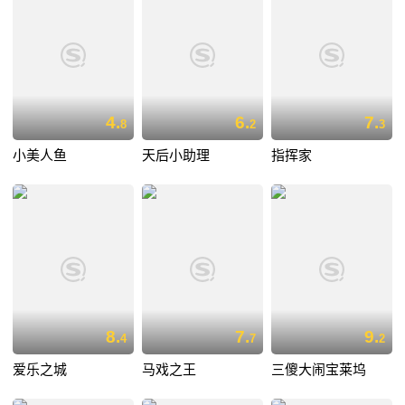
4.
6.
7.
8
2
3
小美人鱼
天后小助理
指挥家
8.
7.
9.
4
7
2
爱乐之城
马戏之王
三傻大闹宝莱坞