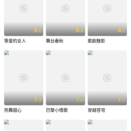
8.
8.
8.
1
9
1
等爱的女人
舞台春秋
歌剧魅影
7.
7.
7.
3
4
7
热舞甜心
巴黎小情歌
穿越苍穹