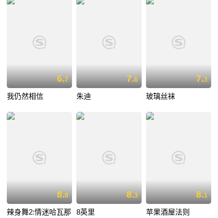
6.
7.
7.
7
6
3
我仍然相信
朱迪
玻璃丝袜
8.
8.
8.
0
3
1
辣身舞2:情迷哈瓦那
8英里
苹果酒屋法则