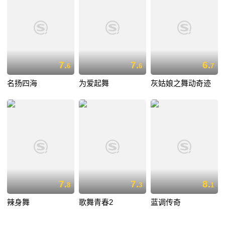
7.
7.
6.
6
6
7
名扬四海
为爱起舞
灰姑娘之舞动奇迹
7.
7.
8.
8
3
1
辣身舞
歌舞青春2
蓝调传奇