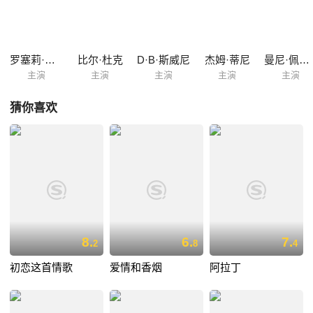
定到钢管舞俱乐部工作，她的出色表现博得了持续的关注，也引来了一位
男医生介入了她的情感世界。艾玛莉丝的舞蹈梦想开始渐渐升起……
罗塞莉·桑切斯
比尔·杜克
D·B·斯威尼
杰姆·蒂尼
曼尼·佩雷斯
主演
主演
主演
主演
主演
猜你喜欢
8.
6.
7.
2
8
4
初恋这首情歌
爱情和香烟
阿拉丁