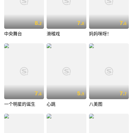
8.
7.
7.
2
8
6
中央舞台
滑稽戏
妈妈咪呀！
7.
5.
7.
6
9
7
一个明星的诞生
心跳
八美图