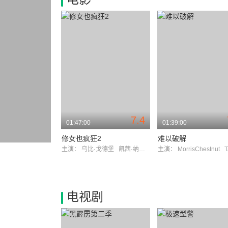
7.4
01:47:00
01:39:00
修女也疯狂2
难以破解
主演：
乌比·戈德堡
凯茜·纳基麦
主演：
MorrisChestnut
Tar
电视剧