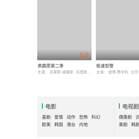
6.0
黑霹雳第二季
极速型警
主演：
克莱斯·威廉斯
克里斯蒂尼·亚当斯
主演：
彼得·费辛利
比尔·
电影
电视剧
喜剧
爱情
动作
恐怖
科幻
偶像剧
欧美
韩国
港台
内地
美剧
韩