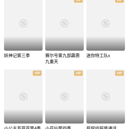
VIP
VIP
妖神记第三季
赛尔号第九部霹雳
迷你特工队x
九重天
VIP
VIP
VIP
小公主苏菲亚第4季
小花仙第四季
屁屁侦探普通话