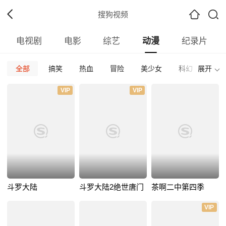
搜狗视频
电视剧
电影
综艺
动漫
纪录片
全部
搞笑
热血
冒险
美少女
科幻
展开
校园
全部
日本
欧美
国产
其他
VIP
VIP
2023
2022
2021
2020
2019
2018
更早
全部
正片
免费正片
付费正片
最热
最新
好评
斗罗大陆
斗罗大陆2绝世唐门
茶啊二中第四季
VIP