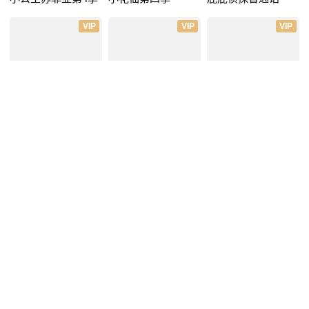
VIP
VIP
VIP
关于我转生变成史
开心超人联盟之谜
铠甲勇士猎铠之神
莱姆这档事
之城
脑危机
VIP