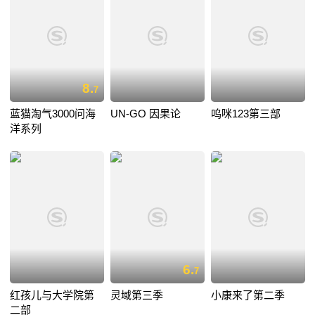
8.
7
蓝猫淘气3000问海
UN-GO 因果论
呜咪123第三部
洋系列
6.
7
红孩儿与大学院第
灵域第三季
小康来了第二季
二部