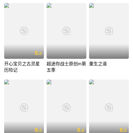
8.
6
开心宝贝之古灵星
超迷你战士原创m第
重生之道
历险记
五季
8.
8.
8.
5
8
0