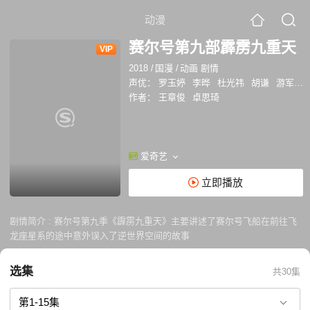
动漫
赛尔号第九部霹雳九重天
VIP
2018
/
国漫
/
动画 剧情
声优：
罗玉婷
李晔
杜光祎
胡谦
游军
周
作者：
王章俊
卓思琦
爱奇艺
立即播放
剧情简介 :
赛尔号第九季《霹雳九重天》主要讲述了赛尔号飞船在前往飞
龙座星系的途中意外误入了逆世界空间的故事
选集
共30集