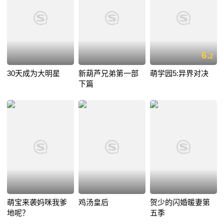
6.
2
30天成为大明星
新葫芦兄弟第一部
萌学园5:异界对决
下篇
萌宝来袭妈咪我爹
鸡汤皇后
贺少的闪婚暖妻第
地呢？
五季