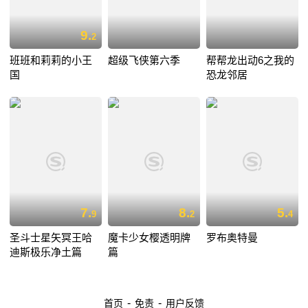
9.
2
班班和莉莉的小王
超级飞侠第六季
帮帮龙出动6之我的
国
恐龙邻居
7.
8.
5.
9
2
4
圣斗士星矢冥王哈
魔卡少女樱透明牌
罗布奥特曼
迪斯极乐净土篇
篇
-
-
首页
免责
用户反馈