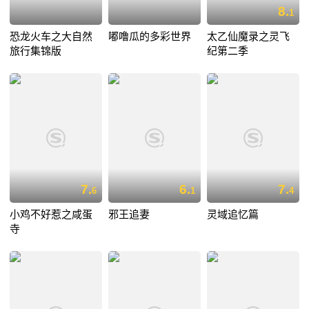
8.
1
恐龙火车之大自然
嘟噜瓜的多彩世界
太乙仙魔录之灵飞
旅行集锦版
纪第二季
7.
6.
7.
6
1
4
小鸡不好惹之咸蛋
邪王追妻
灵域追忆篇
寺