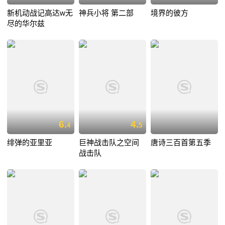
新机动战记高达w无
神兵小将 第二部
境界的彼方
尽的华尔兹
6.
4.
4
5
绯弹的亚里亚
巨神战击队之空间
唐诗三百首第五季
战击队