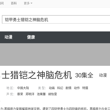
问问
百科
更多
动漫
健康
勇士猎铠之神脑危机
30集全
动漫
地 区：
中国大陆
类 型：
动画
科幻
剧情
动作
特摄
声 优：
蔡荣
郑明洋
池寓馨
胡怡雯
集
力-黑暗原力妄图摧毁地球文明，遭到了四铠甲勇士与四铠兽的抵抗，黑暗原力与金三