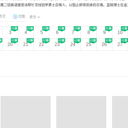
鹰二铠兽请唐思诗帮忙寻找铠甲勇士召唤人，以阻止即将到来的灾难。蓝桃博士在金三
奇艺
优酷
更多
3
4
5
6
7
8
9
10
20
21
22
23
24
25
26
27