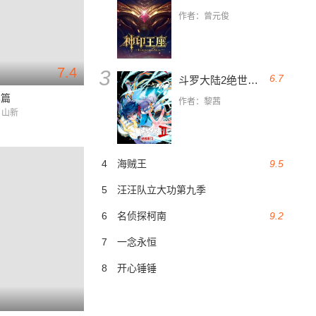
作者：曾元俊
7.4
3
6.7
斗罗大陆2绝世唐门
忆篇
作者：黎茜
 山新
4
海贼王
9.5
5
汪汪队立大功第九季
6
名侦探柯南
9.2
7
一念永恒
8
开心锤锤