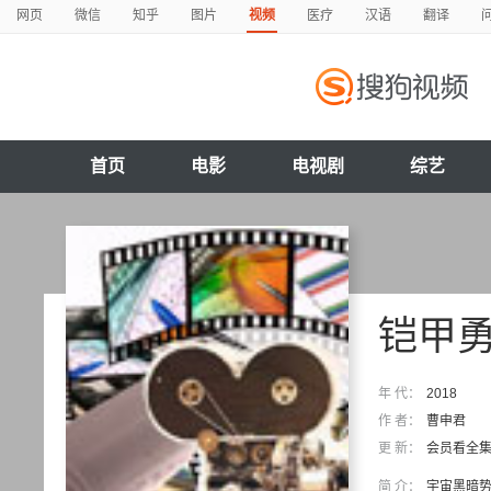
网页
微信
知乎
图片
视频
医疗
汉语
翻译
首页
电影
电视剧
综艺
铠甲
年 代：
2018
作 者：
曹申君
更 新：
会员看全
简 介：
宇宙黑暗势