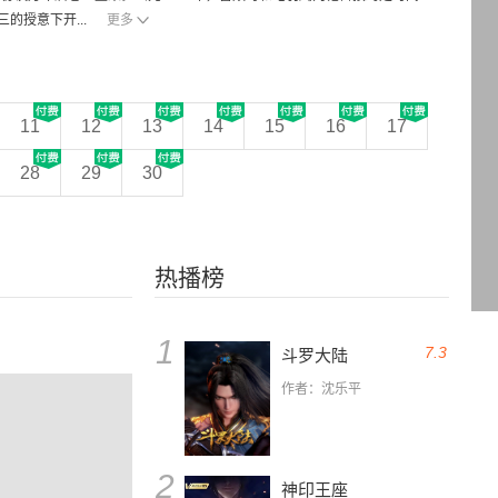
的授意下开...
更多
11
12
13
14
15
16
17
28
29
30
热播榜
1
7.3
斗罗大陆
作者：沈乐平
2
神印王座