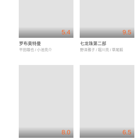
5.4
9.5
罗布奥特曼
七龙珠第二部
平田雄也 / 小池亮介
野泽雅子 / 堀川亮 / 草尾毅
8.0
6.5