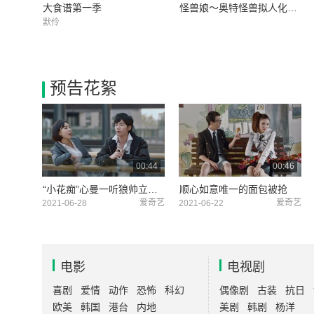
大食谱第一季
怪兽娘～奥特怪兽拟人化计划～第一季
默伶
预告花絮
00:44
00:46
“小花痴”心曼一听狼帅立马转变态度
顺心如意唯一的面包被抢
爱奇艺
爱奇艺
2021-06-28
2021-06-22
电影
电视剧
喜剧
爱情
动作
恐怖
科幻
偶像剧
古装
抗日
欧美
韩国
港台
内地
美剧
韩剧
杨洋