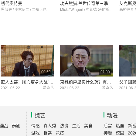
初代奥特曼
功夫熊猫:盖世传奇第三季
艾克斯
黑部进 / 小林昭二 / 二瓶正也
Mick / Wingert / 弗莱德·塔他斯西奥
高桥健介 /
00:59
01:00
欺人太甚！顺心变身大战“刀子哥”
京毵葫芦里卖什么药？真看不出来
父子团
爱奇艺
爱奇艺
2021-06-22
2021-06-22
2021-06-
综艺
动漫
谍战
泰剧
情感
真人秀
访谈
生活
美食
后宫
热血
新
游戏
相亲
竞技
神魔
校园
202