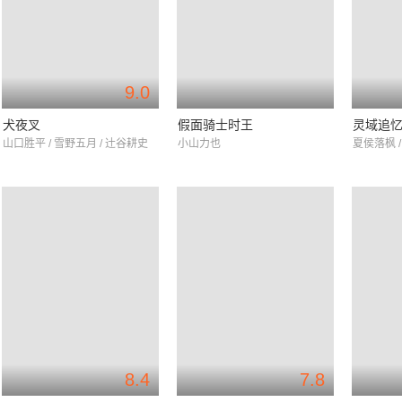
9.0
犬夜叉
假面骑士时王
灵域追
山口胜平 / 雪野五月 / 辻谷耕史
小山力也
夏侯落枫 /
8.4
7.8