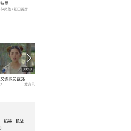
奥特曼
 神尾佑 / 细田善彦
00:48
00:57
聚又遭探员截路
京毵活一万年居然是因为这个
大招准备！如意接
爱奇艺
爱奇艺
22
2021-06-22
2021-06-22
番
搞笑
机战
0