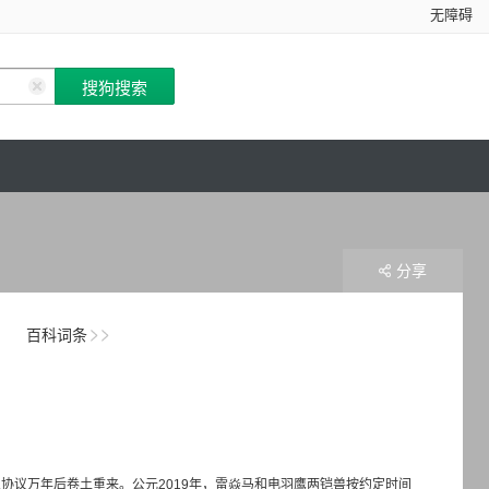
无障碍
分享
百科词条
协议万年后卷土重来。公元2019年，雷焱马和电羽鹰两铠兽按约定时间