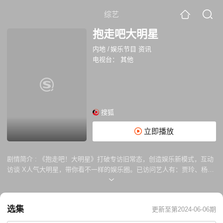
综艺
抱走吧大明星
内地
/
娱乐节目 资讯
电视台：
其他
搜狐
立即播放
剧情简介 :
《抱走吧！大明星》打破专访旧常态，创造娱乐新模式，互动
访谈 X人气大明星，带你看不一样的娱乐圈。已访问艺人有：贾玲、杨
幂、杨紫、迪丽热巴、徐克、王嘉尔，更多惊喜大来宾等你来解锁！每周
五上线，与你不见不散！
选集
更新至第2024-06-06期