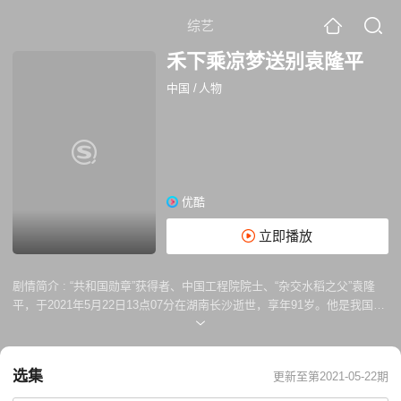
综艺
禾下乘凉梦送别袁隆平
中国
/
人物
优酷
立即播放
剧情简介 :
“共和国勋章”获得者、中国工程院院士、“杂交水稻之父”袁隆
平，于2021年5月22日13点07分在湖南长沙逝世，享年91岁。他是我国研
究与发展杂交水稻的开创者，50多年来致力于杂交水稻技术的研究、应用
与推广；他用一粒粒种子改变了整个世界，却只留给自己一个小小的愿望
—在禾下乘凉。央视新闻推出特别节目，与你一起送别袁隆平。
选集
更新至第2021-05-22期