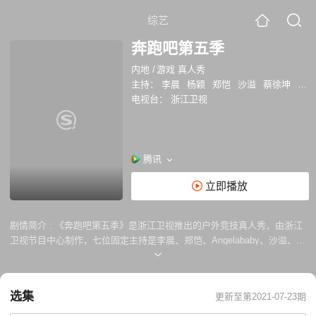
综艺
奔跑吧第五季
内地
/
游戏 真人秀
主持：
李晨
杨颖
郑恺
沙溢
蔡徐坤
黄旭
电视台：
浙江卫视
腾讯
立即播放
剧情简介 :
《奔跑吧第五季》是浙江卫视推出的户外竞技真人秀，由浙江
卫视节目中心制作，七位固定主持是李晨、郑恺、Angelababy、沙溢、蔡
徐坤、黄旭熙、宋雨琦 ，一起见证新一季名场面的诞生，“奔跑”起来，“9”
是现在！
选集
更新至第2021-07-23期