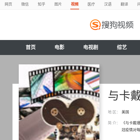
网页
微信
知乎
图片
视频
医疗
汉语
翻译
首页
电影
电视剧
综艺
与卡
地 区：
美国
简 介：
《与卡戴珊
冠疫情对