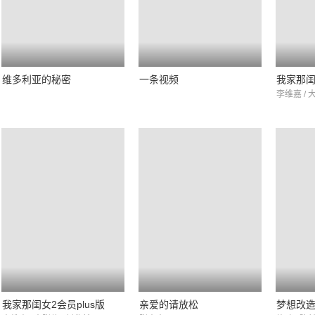
维多利亚的秘密
一条视频
我家那闺
李维嘉 / 
我家那闺女2会员plus版
亲爱的请放松
梦想改