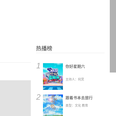
热播榜
1
你好星期六
主持人：何炅
2
跟着书本去旅行
类型：文化 教育