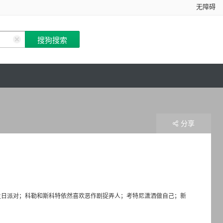
无障碍
分享
生日派对；科勒和斯科特依然喜欢恶作剧捉弄人；考特尼潇洒做自己；新