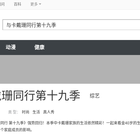
问问
百科
更多
动漫
健康
戴珊同行第十九季
综艺
类 型：
时尚
生活
真人秀
同行 第十九季》强势回归！本季中卡戴珊家族的生活依然精彩！一起来看金40岁的
每个家庭成员的影响。