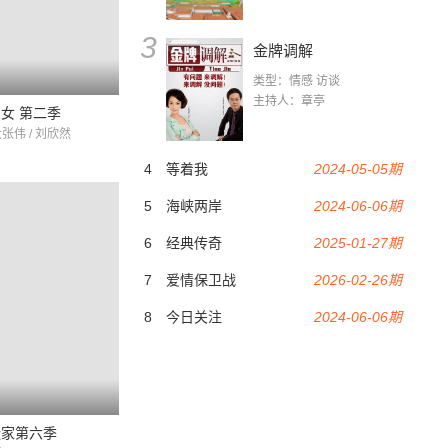
3
金牌调解
类型：情感 访谈
主持人：章亭
女 第二季
大张伟 / 刘欣然
4
等着我
2024-05-05期
5
海峡两岸
2024-06-06期
6
经典传奇
2025-01-27期
7
爱情保卫战
2026-02-26期
8
今日关注
2024-06-06期
造家第六季