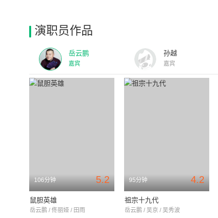
演职员作品
岳云鹏
孙越
嘉宾
嘉宾
5.2
4.2
106分钟
95分钟
鼠胆英雄
祖宗十九代
岳云鹏 / 佟丽娅 / 田雨
岳云鹏 / 吴京 / 吴秀波