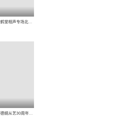
德云社孟鹤堂相声专场北展站2019
德云社郭德纲从艺30周年相声专场太原站2019