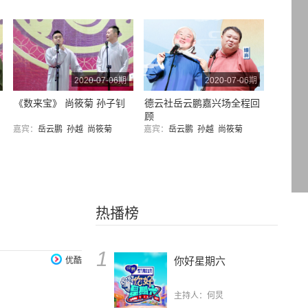
2020-07-06期
2020-07-06期
《数来宝》 尚筱菊 孙子钊
德云社岳云鹏嘉兴场全程回
顾
嘉宾：
岳云鹏
孙越
尚筱菊
嘉宾：
岳云鹏
孙越
尚筱菊
热播榜
1
你好星期六
优酷
主持人：何炅