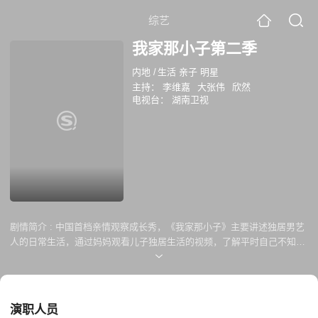
综艺
我家那小子第二季
内地
/
生活 亲子 明星
主持：
李维嘉
大张伟
欣然
电视台：
湖南卫视
剧情简介 :
中国首档亲情观察成长秀，《我家那小子》主要讲述独居男艺
人的日常生活，通过妈妈观看儿子独居生活的视频，了解平时自己不知道
的儿子的独居生活状态。
演职人员