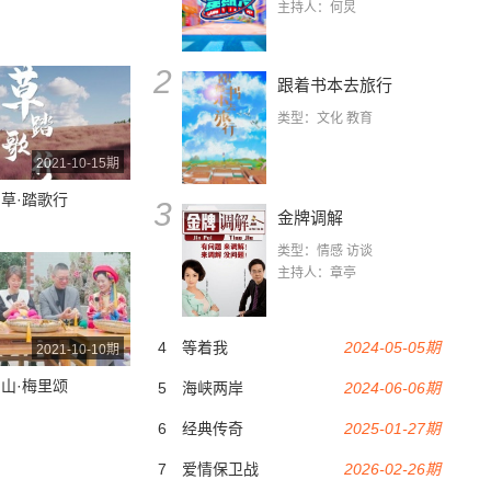
主持人：何炅
2
跟着书本去旅行
类型：文化 教育
2021-10-15期
草·踏歌行
3
金牌调解
类型：情感 访谈
主持人：章亭
4
等着我
2024-05-05期
2021-10-10期
山·梅里颂
5
海峡两岸
2024-06-06期
6
经典传奇
2025-01-27期
7
爱情保卫战
2026-02-26期