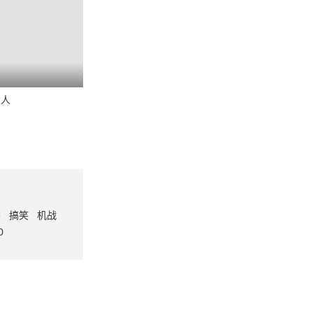
伙人
番
搞笑
机战
0