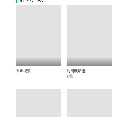
香蕉视频
时尚我最懂
孙鹏