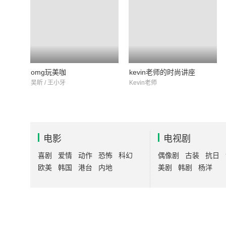
omg玩美咖
kevin老师的时尚讲座
吴昕 / 王小牙
Kevin老师
电影
电视剧
喜剧
爱情
动作
恐怖
科幻
偶像剧
古装
抗日
欧美
韩国
港台
内地
美剧
韩剧
杨洋