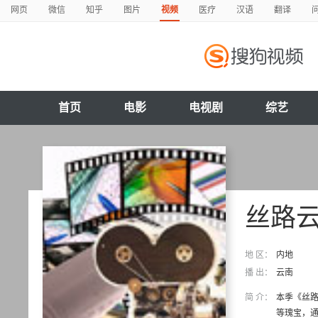
网页
微信
知乎
图片
视频
医疗
汉语
翻译
首页
电影
电视剧
综艺
丝路
地 区：
内地
播 出：
云南
简 介：
本季《丝路
等瑰宝，通