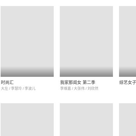
时尚汇
我家那闺女 第二季
综艺女
大左 / 李慧玲 / 李波儿
李维嘉 / 大张伟 / 刘欣然