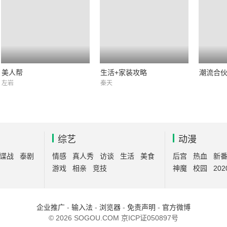
美人帮
生活+家装攻略
潮流合
左岩
秦天
综艺
动漫
谍战
泰剧
情感
真人秀
访谈
生活
美食
后宫
热血
新
游戏
相亲
竞技
神魔
校园
202
企业推广
-
输入法
-
浏览器
-
免责声明
-
官方微博
© 2026 SOGOU.COM
京ICP证050897号