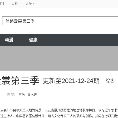
问问
百科
更多
动漫
健康
云裳第三季
更新至2021-12-24期
综艺
类 型：
时尚
真人秀
云裳》节目以大美天地为背景，以云南最具独特性的地理地貌为舞台，以习近平总书记
过主持人、中国著名服装设计师、知名文化专家三人的采风与创作，共同在七彩云南大