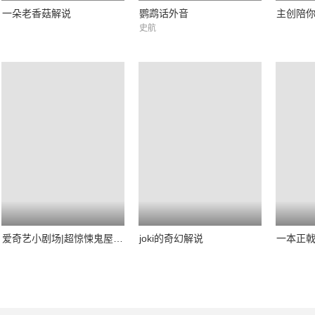
一朵老香菇解说
鹦鹉话外音
史航
爱奇艺小剧场|超惊悚鬼屋主播陪你压压惊
joki的奇幻解说
一本正