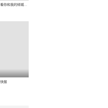
主创陪你看你和我的倾城时光
戟快报