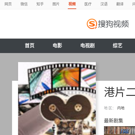
网页
微信
知乎
图片
视频
医疗
汉语
翻译
首页
电影
电视剧
综艺
港片
地 区：
内地
最新剧集