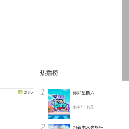
热播榜
1
你好星期六
爱奇艺
主持人：何炅
2
跟着书本去旅行