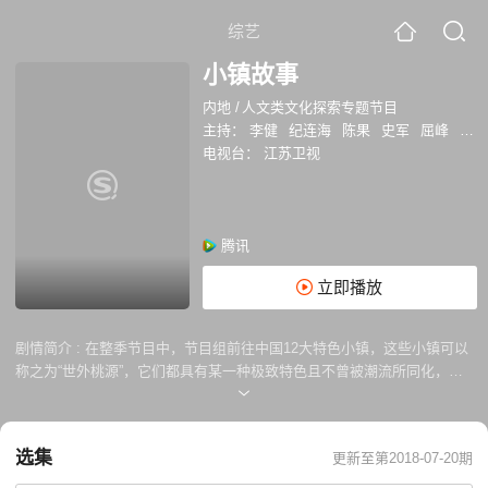
综艺
小镇故事
内地
/
人文类文化探索专题节目
主持：
李健
纪连海
陈果
史军
屈峰
郑永
电视台：
江苏卫视
腾讯
立即播放
剧情简介 :
在整季节目中，节目组前往中国12大特色小镇，这些小镇可以
称之为“世外桃源”，它们都具有某一种极致特色且不曾被潮流所同化，没
有喧嚣与浮躁充满宁静而安逸。在小镇中，智囊团将以小镇为背景，展开
富有文人气息、独特而又有品位的对话盛宴。他们将从各自独有的视角出
发，探寻小镇的宝物。智囊团能够看到的任何事物，都有可能成为小镇的
选集
更新至第2018-07-20期
瑰宝！观众亦能够以最贴近民生的方式在综艺节目中“返璞归真”，共同寻
“宝”鉴“宝”，小镇之宝可能是事，可能是物，甚或是一片心，它是每个人心