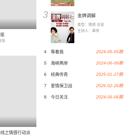
3
金牌调解
类型：情感 访谈
主持人：章亭
国医
涛等
4
等着我
2024-05-05期
5
海峡两岸
2024-06-06期
6
经典传奇
2025-01-27期
7
爱情保卫战
2026-02-26期
8
今日关注
2024-06-06期
行线之情感行动派