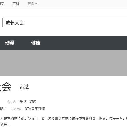
问问
百科
更多
动漫
健康
大会
综艺
类 型：
生活
访谈
俊呈
播 出：
BTV青年频道
会》是首档成长观点类节目。节目涉及青少年成长过程中有关教育、健康、亲子关系、
升...