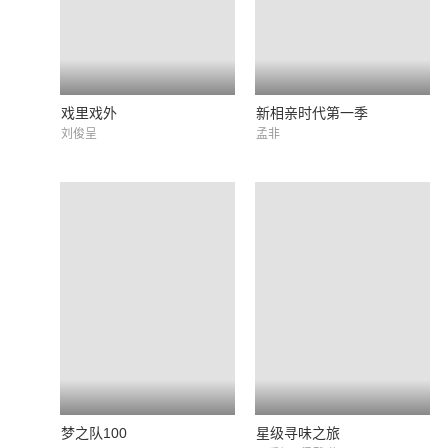
戏里戏外
新相亲时代第一季
刘俊呈
孟非
梦之队100
星级寻味之旅