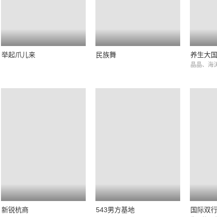
举起爪儿来
民族舞
养生大
晶晶、海
新锐杭商
543男方基地
国际双