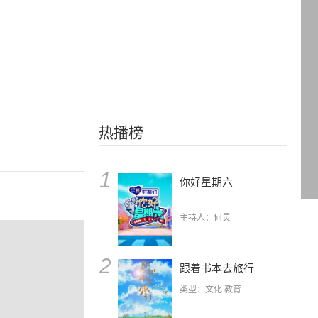
热播榜
1
你好星期六
主持人：何炅
2
跟着书本去旅行
类型：文化 教育