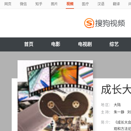
网页
微信
知乎
图片
视频
医疗
汉语
翻译
首页
电影
电视剧
综艺
成长
地 区：
大陆
主 持：
朱一静
刘
简 介：
《成长大
观和方法论的