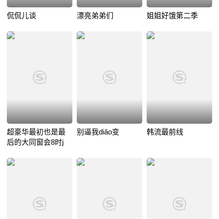
侃侃儿谈
漂亮弟弟们
姐姐好饿第二季
超豪华最初也是最
别逼我diǎo变
韩流最前线
后的大同窗会8时j