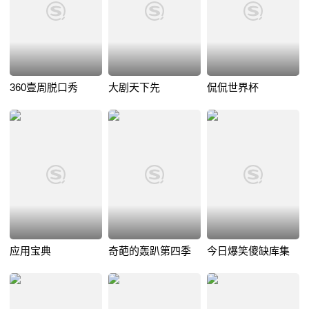
360壹周脱口秀
大剧天下先
侃侃世界杯
应用宝典
奇葩的轰趴第四季
今日爆笑傻缺库集