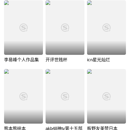
李易峰个人作品集
开评世贱杯
icn星光灿烂
熊本熊绘本
akb48神tv第十五部
板野友美赞日本