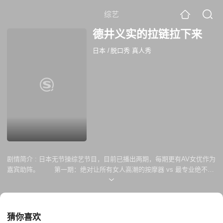
综艺
德井义实的拉链拉下来
日本
/
脱口秀 真人秀
剧情简介 :
日本无节操综艺节目，目前已播出两期，每期更有AV女优作为
嘉宾助阵。 第一期：绝对让所有女人高潮的按摩器 vs 最专业绝不高
潮的女优——麻宫玲 第二期：绝对不会射的男人——AV男优沢井亮
vs 绝对让你射的男人——吹神拓也哥
猜你喜欢