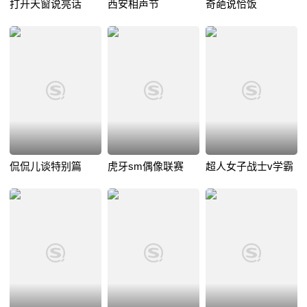
打开天窗说亮话
西安相声节
奇葩说恰饭
侃侃儿谈特别篇
虎牙sm偶像联赛
超人女子战士v学霸