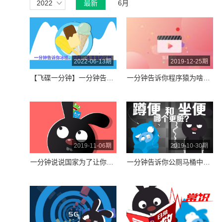
2022
最新
6月
2022-06-13期
2019-12-25期
【飞碟一分钟】一分钟告诉你冰棍、雪糕、冰淇淋的区别#冷饮#雪糕
一分钟告诉你程序猿为啥过不了圣诞节？
2019-11-06期
2019-10-30期
一分钟说说国家为了让你买到进口商品做了多大努力!
一分钟告诉你公厕马桶中蹲便和坐便哪个更脏？