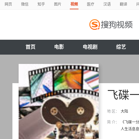
网页
微信
知乎
图片
视频
医疗
汉语
翻译
首页
电影
电视剧
综艺
飞碟
地 区：
大陆
简 介：
《飞碟一
人生活息