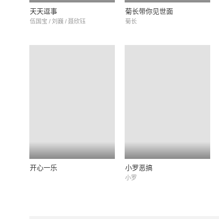
天天逗事
菊长带你见世面
伍国宝 / 刘巍 / 聂欣钰
菊长
开心一乐
小罗恶搞
小罗