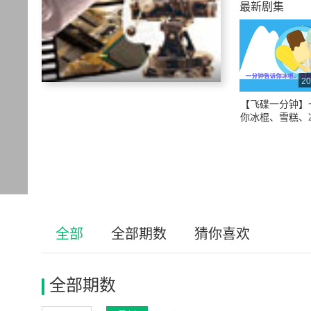
最新剧集
20
【飞碟一分钟】
你冰棍、雪糕、
别#冷饮#雪糕
全部
全部期数
猜你喜欢
全部期数