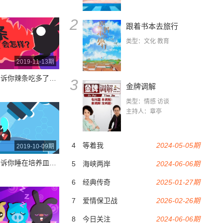
2
跟着书本去旅行
类型：文化 教育
2019-11-13期
一分钟告诉你辣条吃多了会怎样？
3
金牌调解
类型：情感 访谈
主持人：章亭
4
等着我
2024-05-05期
2019-10-09期
一分钟告诉你睡在培养皿上是什么体验？
5
海峡两岸
2024-06-06期
6
经典传奇
2025-01-27期
7
爱情保卫战
2026-02-26期
8
今日关注
2024-06-06期