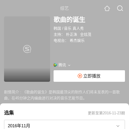
综艺
歌曲的诞生
韩国
/
音乐 真人秀
主持：
朴正洙
全炫茂
电视台：
希杰娱乐
腾讯
立即播放
剧情简介 :
《歌曲的诞生》是韩国最顶尖的制作人们将未发表的一首歌
曲，在45分钟之内编曲进行对决的音乐艺能节目。
选集
更新至第2016-11-23期