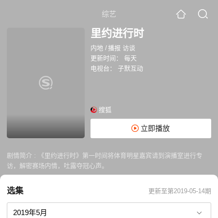
综艺
里约进行时
内地
/
播报 访谈
更新时间：
每天
电视台：
子默互动
搜狐
立即播放
剧情简介 :
《里约进行时》第一时间将体育明星嘉宾请到演播室进行专
访，解密赛场内情，吐露夺冠心声。
选集
更新至第2019-05-14期