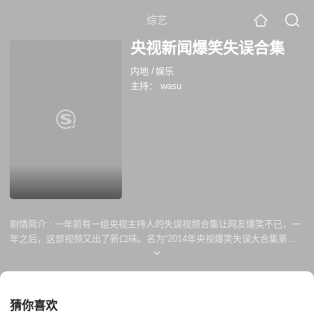
综艺
央视新闻爆笑失误合集
内地
/
娱乐
主持：
wasu
剧情简介 :
一年前有一组央视主持人的失误视频合集让网友爆笑不已，一
年之后，这部视频又出了新口味。名为“2014年央视爆笑失误大合集第二
季”搜罗了2014年最新的央视新闻节目出现的失误，有的是主播舌头打
结，有的是导播出错，还有现场连线掉了链子……还是一样的节目，还是
一样的爆笑。只不过对于节目组而言，扣钱估计是免不了的了。虽说现在
的小伙伴已经越来越不爱看电视，但制作好的网络视频还是很难给人以这
猜你喜欢
样的欢乐。有道是“无差错不报纸，无口误不电视”，收看电视直播，相比