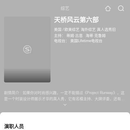
综艺
天桥风云第六部
美国
/
欧美综艺 海外综艺 真人选秀旧
主持：
蒂姆·古恩
海蒂·克鲁姆
电视台：
美国Lifetime电视台
剧情简介 :
如果你对时尚感兴趣，一定不能错过《Project Runway》，这
是一个时装设计师展示才华的真人秀，它有名模主持、大牌评委，还有一
群充满才华和梦想的时装设计师，他们手下诞生的服装不亚于四大时装周
展示的名牌。 最后的优胜者将获得在ELLE美国版展示作品的机会，
十万美元创业启动资金、一辆跑车，和在纽约时装周举办个人作品发布会
的机会。 经过一年的官司，《Project Runway》第六季将在夏季由
演职人员
Lifetime电视台播放。此前由于制作方Weinstein Co.决定终止与原先播放