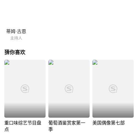
电视台Bravo的合作关系而引起纠纷。Lifetime为接下来5年的《Project
Runway》的播放合约将支付Weinstein公司1.5到2亿美元。 新一季的
《Project Runway》仍将由Tim Gunn和Heidi Klum主持，由设计师
Michael Kors和时装编辑Nina Garcia担任评委。不过，Nina已经从ELLE
蒂姆·古恩
改换门庭至Marie Claire担任时尚总监，Marie Claire也不出意外的成为节
目的官方杂志赞助商
主持人
猜你喜欢
重口味综艺节目盘
葡萄酒鉴赏家第一
美国偶像第七部
点
季