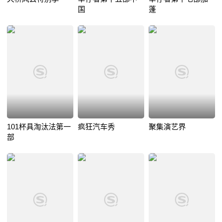
国
蓬
101杯具淘汰法第一
疯狂汽车秀
聚集演艺界
部