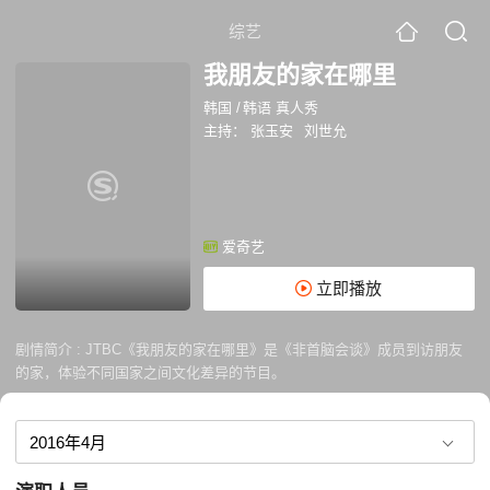
综艺
我朋友的家在哪里
韩国
/
韩语 真人秀
主持：
张玉安
刘世允
爱奇艺
立即播放
剧情简介 :
JTBC《我朋友的家在哪里》是《非首脑会谈》成员到访朋友
的家，体验不同国家之间文化差异的节目。