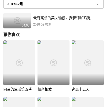
最有亮点的美女瑜伽，摄影师加鸡腿
2018-02-01期
04:05
猜你喜欢
向往的生活第五季
相亲相爱
逃离十五天