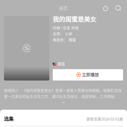
综艺
我的闺蜜是美女
内地
/
交友 时尚
主持：
小米
电视台：
搜狐
搜狐
立即播放
剧情简介 :
《我的闺蜜是美女》是第一部真人秀美女网络剧，每期栏目探
索一位美女的私生活及工作，通过私生活探访、闺房探秘、工作揭秘、闺
蜜爆料、社会调查等几个方面组成。让观众更具了解不同美女的生活状
态。
选集
更新至第2018-02-01期