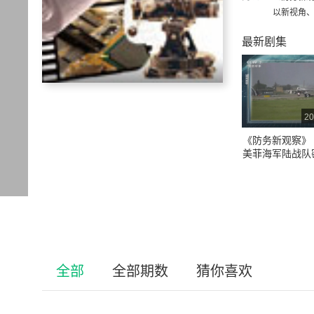
以新视角、
最新剧集
20
《防务新观察》 2
美菲海军陆战队
制武器越境打击
告“致命后果”
全部
全部期数
猜你喜欢