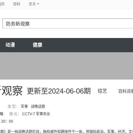
问问
百科
更多
动漫
健康
新观察
更新至2024-06-06期
综艺
百科词
类 型：
军事
战略话题
曈
播 出：
CCTV-7 军事农业
20：00
观察》是一档战略话题栏目，融权威性和趣味性于一体，将国际政治、军事、经济、文