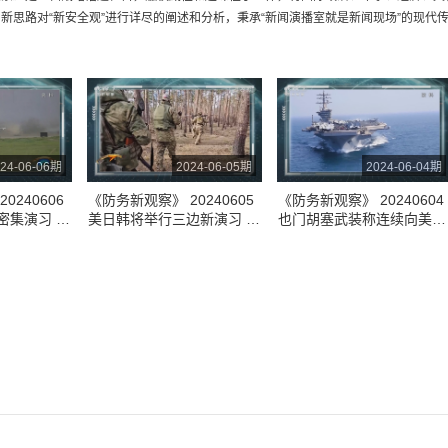
新思路对“新安全观”进行详尽的阐述和分析，秉承“新闻演播室就是新闻现场”的现代传播
24-06-06期
2024-06-05期
2024-06-04期
0240606
《防务新观察》 20240605
《防务新观察》 20240604
密集演习 美
美日韩将举行三边新演习 俄
也门胡塞武装称连续向美航
俄目标 俄警
车臣特种部队调往哈尔科夫
母发动袭击 俄军打击乌西
方向
多个军事相关目标