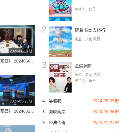
主持人：何炅
2
跟着书本去旅行
类型：文化 教育
2024-06-02期
《防务新观察》 20240602 俄预警雷达遭乌袭击 美驻日大使视察与那国岛 香格里拉对话会落幕 “中国的全球安全观”引关注
3
金牌调解
类型：情感 访谈
主持人：章亭
4
等着我
2024-05-05期
2024-05-28期
《防务新观察》 20240528 朝鲜称将采取行动应对美韩挑衅 美军向菲律宾出口作战训练系统
5
海峡两岸
2024-06-06期
6
经典传奇
2025-01-27期