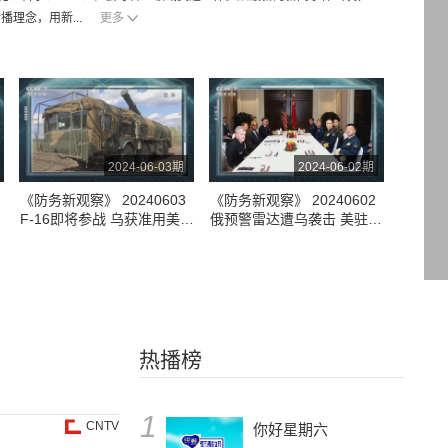
理念，用新...
更多
2024-06-03期
2024-06-02期
《防务新观察》 20240603
《防务新观察》 20240602
F-16即将参战 乌获准用美制
俄预警雷达遭乌袭击 美驻日
部
武器袭击俄本土？胡塞武装
大使视察与那国岛 香格里拉
称袭击美航母
对话会落幕 “中国的全球安
全观”引关注
热播榜
1
CNTV
你好星期六