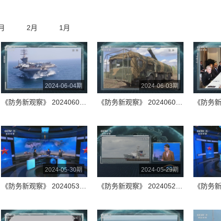
月
2月
1月
2024-06-04期
2024-06-03期
《防务新观察》 20240604 也门胡塞武装称连续向美航母发动袭击 俄军打击乌西部多个军事相关目标
《防务新观察》 20240603 F-16即将参战 乌获准用美制武器袭击俄本土？胡塞武装称袭击美航母
2024-05-30期
2024-05-29期
《防务新观察》 20240530 俄乌双方“爆改”坦克防护 北约演练对俄核打击？ 美将联合多国举行“环太”军演
《防务新观察》 20240529 美日拟与菲共享军事机密情报 俄战略预警雷达遭袭触碰“核反击条款”？