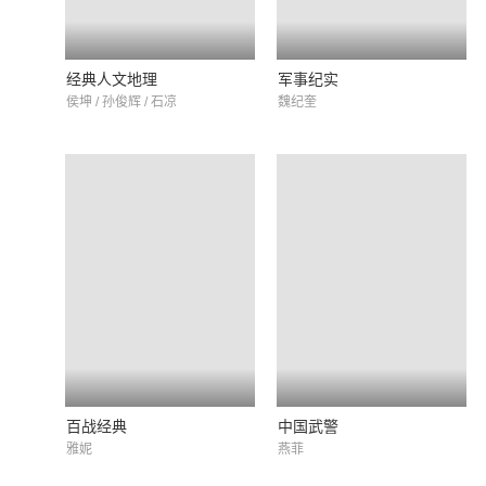
经典人文地理
军事纪实
侯坤 / 孙俊辉 / 石凉
魏纪奎
百战经典
中国武警
雅妮
燕菲