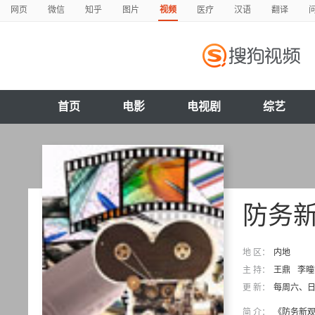
网页
微信
知乎
图片
视频
医疗
汉语
翻译
首页
电影
电视剧
综艺
防务
地 区：
内地
主 持：
王鼎
李曈
更 新：
每周六、日 
简 介：
《防务新