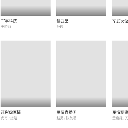
军事科技
讲武堂
军武次
王晓燕
孙晓
迷彩虎军情
军情直播间
军情观
虎哥 / 虎妞
赵昊 / 张美曦
董嘉耀 / 