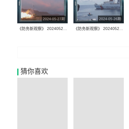
2024-05-27期
2024-05-26期
《防务新观察》 20240527 俄军发起49轮大规模打击 美紧急援乌“海马斯” 国际法院要求以军停止进攻拉法
《防务新观察》 20240526 菲曝光“台岛撤离”计划 否认仁爱礁运补“新模式” 美军“爱国者”“下海”应对大国冲突？
猜你喜欢