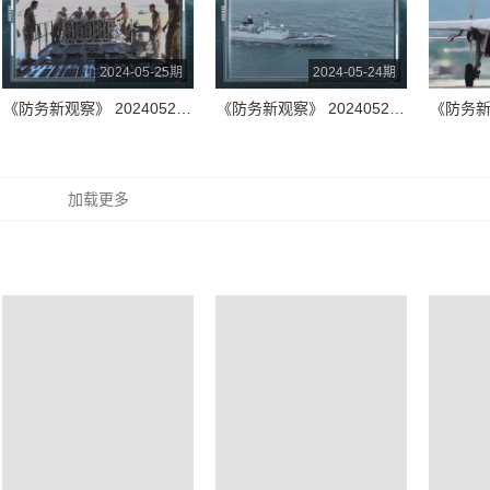
2024-05-25期
2024-05-24期
《防务新观察》 20240525 以总理和防长因战争罪将被发逮捕令？美国再次进行亚临界核试验 英国防大臣宣称6年“拖垮俄罗斯”
《防务新观察》 20240524 挑衅越甚 反制越烈 一切“台独”分裂行径都将遭到迎头痛击
加载更多