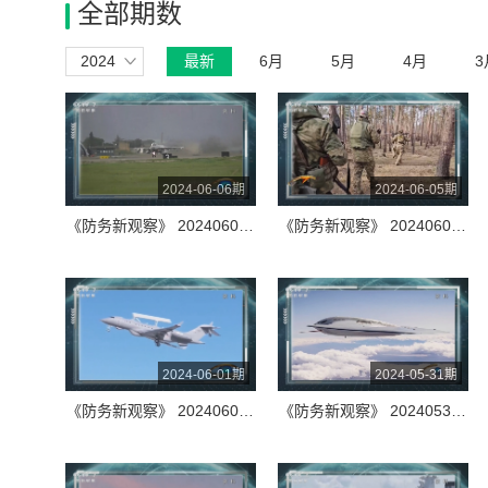
全部期数
2024
最新
6月
5月
4月
3
2024-06-06期
2024-06-05期
《防务新观察》 20240606 美菲海军陆战队密集演习 美制武器越境打击俄目标 俄警告“致命后果”
《防务新观察》 20240605 美日韩将举行三边新演习 俄车臣特种部队调往哈尔科夫方向
2024-06-01期
2024-05-31期
《防务新观察》 20240601 朝鲜罕见大规模发射导弹 韩国完成远程防空系统研制 乌军连续两次袭击俄战略预警雷达
《防务新观察》 20240531 第21届香格里拉对话会开幕 美军组织“黑旗”军演直言“针对中国”