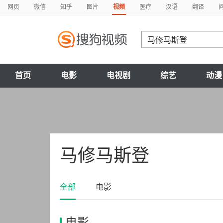
网页
微信
知乎
图片
视频
医疗
汉语
翻译
首页
电影
电视剧
综艺
动漫
马修马斯登
全部
电影
电影