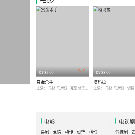
5.4
01:32:00
01:38:00
赏金杀手
塔玛拉
主演：
马修·马斯登
克里斯塔娜·洛肯
主演：
马修·马斯登
切德·
电影
电视剧
喜剧
爱情
动作
恐怖
科幻
偶像剧