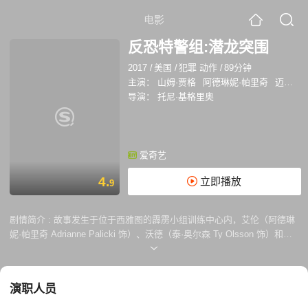
电影
反恐特警组:潜龙突围
2017
/
美国
/
犯罪 动作
/
89分钟
主演：
山姆·贾格
阿德琳妮·帕里奇
迈克尔·加·怀特
导演：
托尼·基格里奥
爱奇艺
4.
立即播放
9
剧情简介 :
故事发生于位于西雅图的霹雳小组训练中心内，艾伦（阿德琳
妮·帕里奇 Adrianne Palicki 饰）、沃德（泰·奥尔森 Ty Olsson 饰）和霍
尔（山姆·贾格 Sam Jaeger 饰）是其中的骨干成员。一天，小组接到线
报，说在一家废弃的货运中心里正在进行毒品交易，小组随即展开了行
动，果然将交易场面撞了个正着。激烈的枪战平息后，组员们在集装箱内
演职人员
发现了一名被绑住的男子，男子名叫蝎子（迈克尔·加·怀特 Michael Jai
White 饰），他的胳膊上植入了一枚芯片，芯片里记载了帮派所有的犯罪