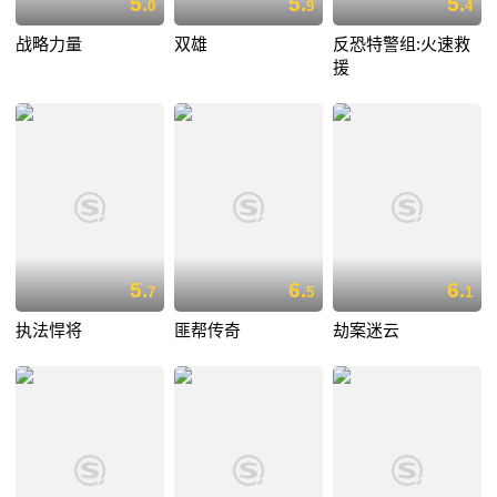
5.
5.
5.
0
9
4
战略力量
双雄
反恐特警组:火速救
援
5.
6.
6.
7
5
1
执法悍将
匪帮传奇
劫案迷云