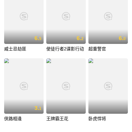
6.
6.
6.
5
2
0
威士忌劫匪
使徒行者2谍影行动
超重警官
3.
1
侠路相逢
王牌霸王花
卧虎悍将