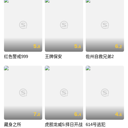
5.
5.
6.
8
6
2
红色警戒999
王牌保安
佐州自救兄弟2
7.
6.
4.
0
4
6
藏身之所
虎胆龙威5:择日开战
614号逃犯