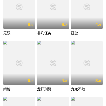
8.
6.
4.
0
2
9
无双
非凡任务
狂兽
6.
4.
3.
2
8
0
缉枪
龙虾刑警
九龙不败