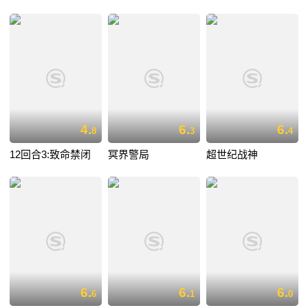
4.
6.
6.
8
3
4
12回合3:致命禁闭
冥界警局
超世纪战神
6.
6.
6.
6
1
0