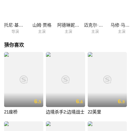
证据。 蝎子成为了霹雳小组最重要的证人，黑帮当然也不会对此坐视不
管，他们派出了各路杀手对训练中心进行了猛烈袭击。
托尼·基格里奥
山姆·贾格
阿德琳妮·帕里奇
迈克尔·加·怀特
马修·马斯登
导演
主演
主演
主演
主演
猜你喜欢
6.
6.
6.
5
6
9
21座桥
边境杀手2:边境战士
22英里