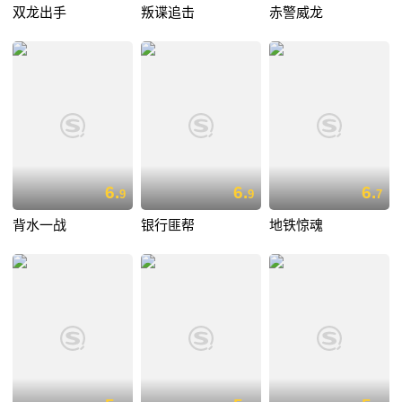
双龙出手
叛谍追击
赤警威龙
6.
6.
6.
9
9
7
背水一战
银行匪帮
地铁惊魂