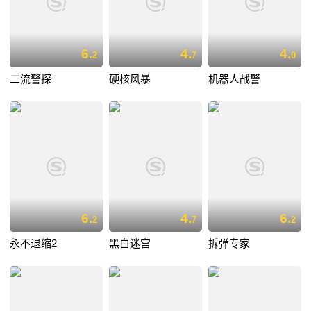
6.
4.
4.
2
7
0
二流警探
硬核风暴
机器人战警
6.
4.
6.
2
7
2
永不退缩2
黑白迷宫
拆弹专家