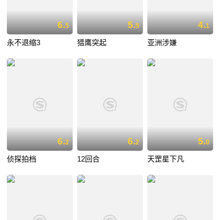
6.
5.
4.
5
9
1
永不退缩3
猎鹰突起
亚洲涉嫌
6.
6.
5.
2
2
0
侦探拍档
12回合
天罡星下凡