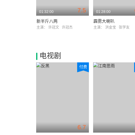
7.5
01:32:00
01:28:00
新半斤八两
霹雳大喇叭
主演：
许冠文
许冠杰
主演：
洪金宝
张学友
电视剧
付费
6.7