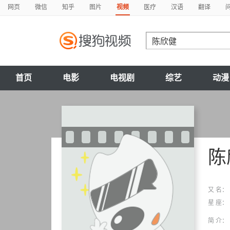
网页
微信
知乎
图片
视频
医疗
汉语
翻译
首页
电影
电视剧
综艺
动漫
陈
又 名：
星 座：
简 介：