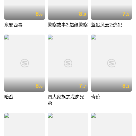
8.
8.
7.
6
0
9
东邪西毒
警察故事3:超级警察
监狱风云2:逃犯
8.
7.
8.
6
7
1
暗战
四大家族之龙虎兄
奇迹
弟