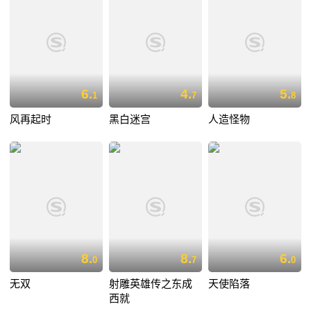
6.
4.
5.
1
7
8
风再起时
黑白迷宫
人造怪物
8.
8.
6.
0
7
0
无双
射雕英雄传之东成
天使陷落
西就