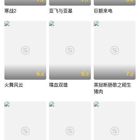
2
7
6
寒战2
亚飞与亚基
巨额来电
6.
8.
7.
6
5
2
火舞风云
喋血双雄
黑狱断肠歌之砌生
猪肉