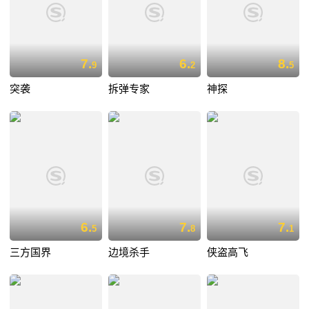
7.
6.
8.
9
2
5
突袭
拆弹专家
神探
6.
7.
7.
5
8
1
三方国界
边境杀手
侠盗高飞