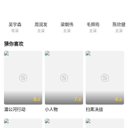
吴宇森
周润发
梁朝伟
毛舜筠
陈欣健
导演
主演
主演
主演
主演
猜你喜欢
8.
7.
6.
0
8
0
湄公河行动
小人物
扫黑决战