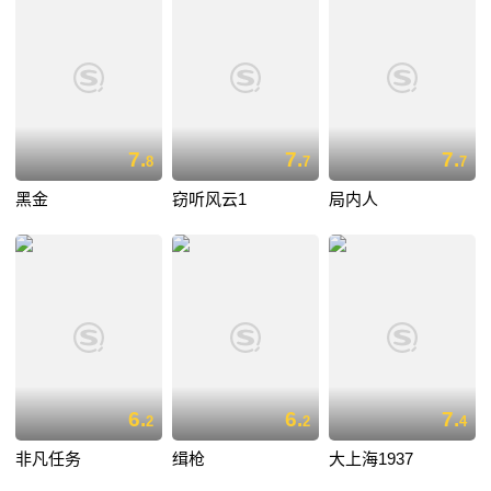
7.
7.
7.
8
7
7
黑金
窃听风云1
局内人
6.
6.
7.
2
2
4
非凡任务
缉枪
大上海1937