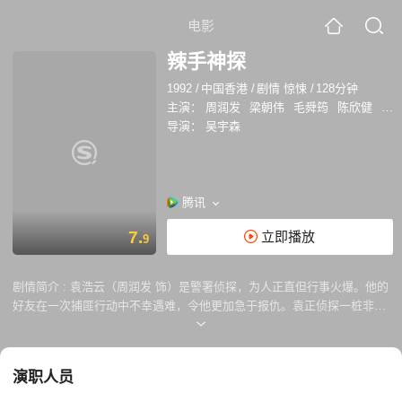
电影
辣手神探
1992
/
中国香港
/
剧情 惊悚
/
128分钟
主演：
周润发
梁朝伟
毛舜筠
陈欣健
黄
导演：
吴宇森
腾讯
7.
立即播放
9
剧情简介 :
袁浩云（周润发 饰）是警署侦探，为人正直但行事火爆。他的
好友在一次捕匪行动中不幸遇难，令他更加急于报仇。袁正侦探一桩非法
军火集团的重案，但为了案件侦破顺利，袁的上司决定让他不再负责此
案。此时，袁的女友也离他而去，并对他的敌人产生了感情。这个敌人，
正是军火集团里面的头号马仔江浪（梁朝伟 饰）。江郎行事拼命，千方百
演职人员
计博得集团头目信任。袁在追捕中与江相遇，眼看大难临头却发现江放他
一马，原来另有内情。