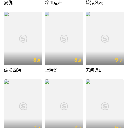
复仇
冷血追击
监狱风云
8.
8.
9.
8
8
3
纵横四海
上海滩
无间道1
7.
7.
5.