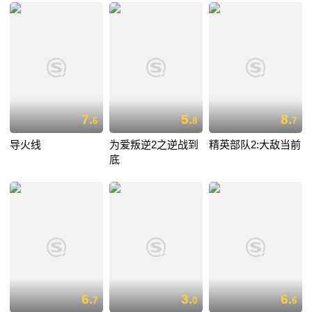
7.
5.
8.
6
8
7
导火线
为爱叛逆2之逆战到
精英部队2:大敌当前
底
6.
3.
6.
7
0
6