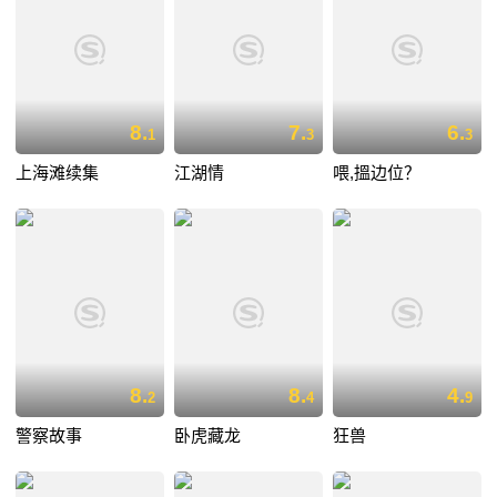
8.
7.
6.
1
3
3
上海滩续集
江湖情
喂,搵边位？
8.
8.
4.
2
4
9
警察故事
卧虎藏龙
狂兽