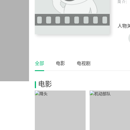
简 介：
人物
全部
电影
电视剧
电影