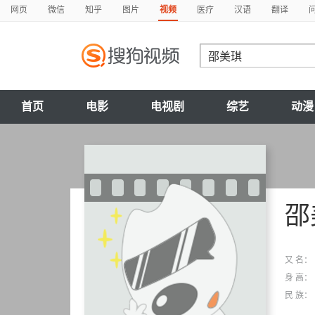
网页
微信
知乎
图片
视频
医疗
汉语
翻译
首页
电影
电视剧
综艺
动漫
邵
又 名：
身 高：
民 族：