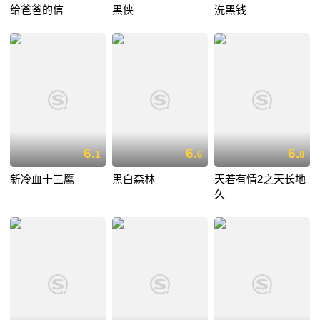
给爸爸的信
黑侠
洗黑钱
6.
6.
6.
1
6
8
新冷血十三鹰
黑白森林
天若有情2之天长地
久