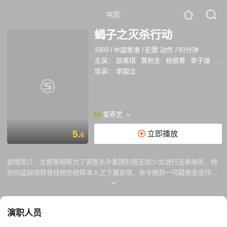
电影
蝎子之灭杀行动
1993
/
中国香港
/
犯罪 动作
/
93分钟
主演：
邵美琪
黄秋生
杨丽菁
李子雄
夏
导演：
李国立
爱奇艺
5.
立即播放
6
剧情简介 :
总督察程晖为了调查杀手集团利用无知少女进行连串暗杀，特
别向监狱保释曾经枪伤程晖本人之下属安琪，命令她到一可疑夜总会作卧
底，事成之后，琪便可恢复警员身份，重获自由。其实这是晖设下的圈
套，要报当日被枪伤之仇。 琪扮成小姐，在－Night Club工作，Club内一
丧妹九龙女，常惹麻烦。琪每次也为她挺身而出，两人顿成好友，琪为了
演职人员
加强女对她的信任，不惜和众姊妹一同吸毒。后来透过女，琪认识了小流
氓波子，及杀手集团的阿龙。波子十分崇拜龙，愿追随左右，同时也暗恋