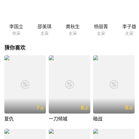
琪。一次女被仇家追斩，琪代女出头，身手不凡。龙认为是可造之材。
Club内另一卧底行动中被发现，众姊妹起攻击，琪错手杀了卧底，晖便乘
机通辑她告她杀警。
李国立
邵美琪
黄秋生
杨丽菁
李子雄
导演
主演
主演
主演
主演
猜你喜欢
7.
8.
8.
0
2
6
复仇
一刀倾城
暗战