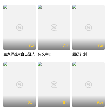
7.
7.
7.
2
8
0
皇家师姐4:直击证人
头文字D
超级计划
8.
6.
6.
1
9
9