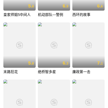
5.
6.
6.
8
9
6
皇家师姐5中间人
机动部队—警例
西环的故事
5.
6.
7.
8
3
1
末路狂花
绝桥智多星
廉政第一击