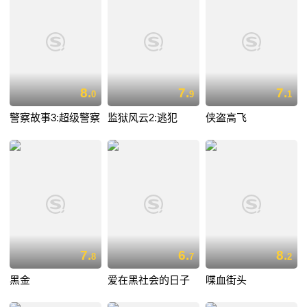
8.
7.
7.
0
9
1
警察故事3:超级警察
监狱风云2:逃犯
侠盗高飞
7.
6.
8.
8
7
2
黑金
爱在黑社会的日子
喋血街头