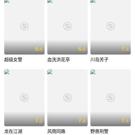
6.
6.
7.
6
0
3
超级女警
血洗洪花亭
川岛芳子
7.
7.
7.
2
8
5
龙在江湖
风雨同路
野兽刑警