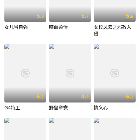
5.
5.
5.
9
7
6
女儿当自强
喋血柔情
女校风云之邪教入
侵
6.
4.
6.
1
9
1
G4特工
野兽童党
情义心