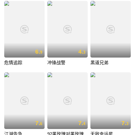
6.
4.
9
3
危情追踪
冲锋战警
黑道兄弟
7.
7.
7.
6
4
3
江湖告急
92黑玫瑰对黑玫瑰
无敌幸运星