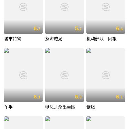
6.
5.
6.
7
7
6
城市特警
怒海威龙
机动部队—同袍
6.
5.
6.
1
9
1
车手
狱凤之杀出重围
狱凤