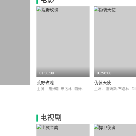
01:31:00
01:56:00
荒野玫瑰
伪装天使
主演：
詹姆斯·布洛林
帕姆·格里尔
主演：
詹姆斯·布洛林
Di
电视剧