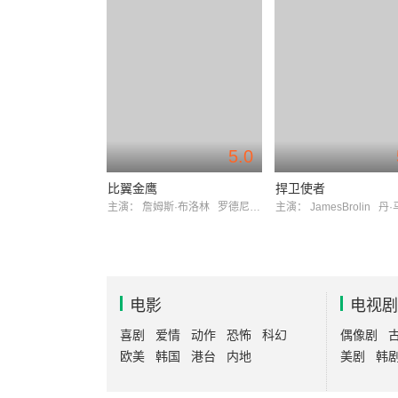
5.0
比翼金鹰
捍卫使者
主演：
詹姆斯·布洛林
罗德尼·罗兰德
主演：
JamesBrolin
丹
电影
电视剧
喜剧
爱情
动作
恐怖
科幻
偶像剧
欧美
韩国
港台
内地
美剧
韩