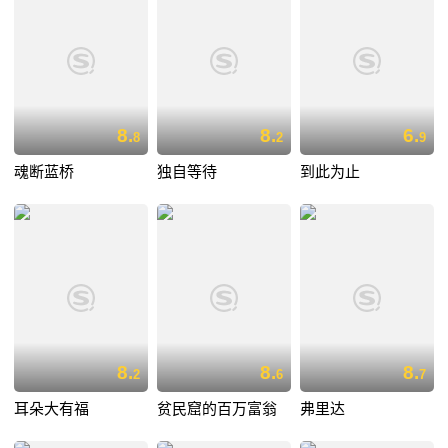
8.
8.
6.
8
2
9
魂断蓝桥
独自等待
到此为止
8.
8.
8.
2
6
7
耳朵大有福
贫民窟的百万富翁
弗里达