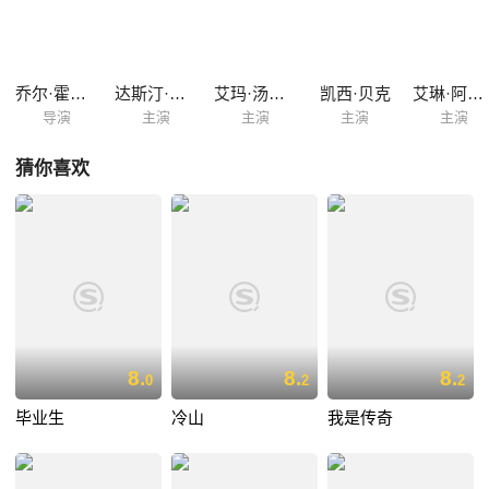
女子凯特·沃克（艾玛·汤姆森 Emma Thompson 饰）。凯特专于工作，情
感道路颇为坎坷。两个天涯沦落人不期而遇，似乎一段崭新的故事就这样
慢慢展开……
乔尔·霍普金斯
达斯汀·霍夫曼
艾玛·汤普森
凯西·贝克
艾琳·阿特金斯
导演
主演
主演
主演
主演
猜你喜欢
8.
8.
8.
0
2
2
毕业生
冷山
我是传奇