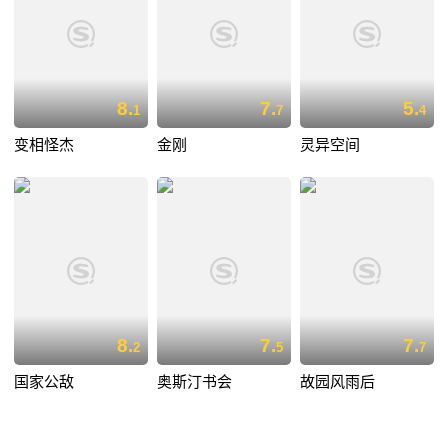
8.
7.
5.
1
7
4
变相怪杰
金刚
灵异空间
8.
7.
7.
2
5
7
国家公敌
奥斯汀书会
故园风雨后