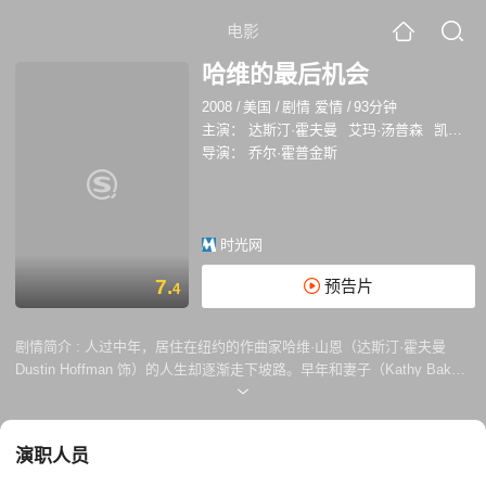
电影
哈维的最后机会
2008
/
美国
/
剧情 爱情
/
93分钟
主演：
达斯汀·霍夫曼
艾玛·汤普森
凯西·贝克
导演：
乔尔·霍普金斯
时光网
7.
预告片
4
剧情简介 :
人过中年，居住在纽约的作曲家哈维·山恩（达斯汀·霍夫曼
Dustin Hoffman 饰）的人生却逐渐走下坡路。早年和妻子（Kathy Baker
饰）离婚，老婆带着女儿（Liane Balaban 饰）前往伦敦开始崭新的生
活；一生辛苦打拼，却落得随时会被老板开除的下场 。在某个周末，哈维
乘机赶往伦敦参加女儿的婚礼，却发现女儿的继父（James Brolin 饰）取
演职人员
代了自己的位置。更糟糕的事接踵而来，哈维错过了返程的飞机，也因此
丢掉早已风雨飘摇的工作。徘徊流连于英国机场的哈维，无意中邂逅中年