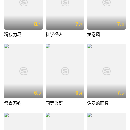
8.
7.
7.
4
7
3
精疲力尽
科学怪人
龙卷风
6.
6.
7.
3
4
6
雷霆万钧
同等族群
佐罗的面具