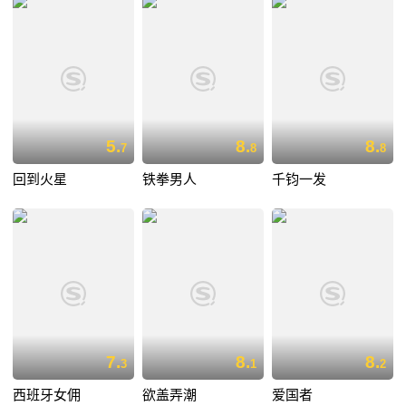
5.
8.
8.
7
8
8
回到火星
铁拳男人
千钧一发
7.
8.
8.
3
1
2
西班牙女佣
欲盖弄潮
爱国者