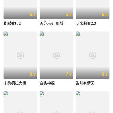
6.
5.
6.
2
8
4
蝴蝶效应2
灭绝:丧尸屠城
艾米莉亚2.0
8.
7.
8.
3
9
2
卡桑德拉大桥
白头神探
告别有情天