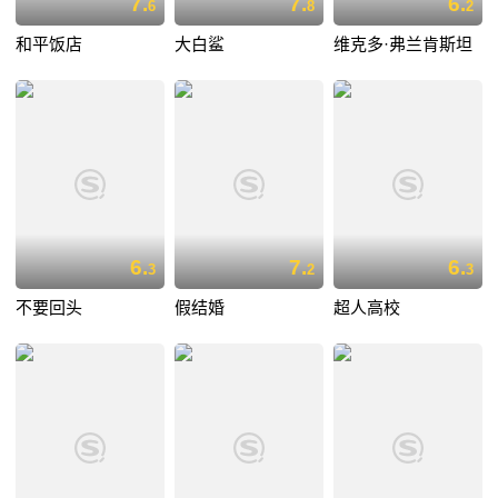
7.
7.
6.
6
8
2
和平饭店
大白鲨
维克多·弗兰肯斯坦
6.
7.
6.
3
2
3
不要回头
假结婚
超人高校