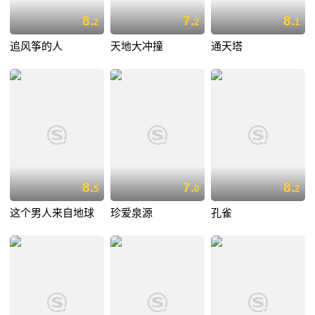
8.
7.
8.
2
2
1
追风筝的人
天地大冲撞
通天塔
8.
7.
8.
5
0
2
这个男人来自地球
珍爱泉源
孔雀