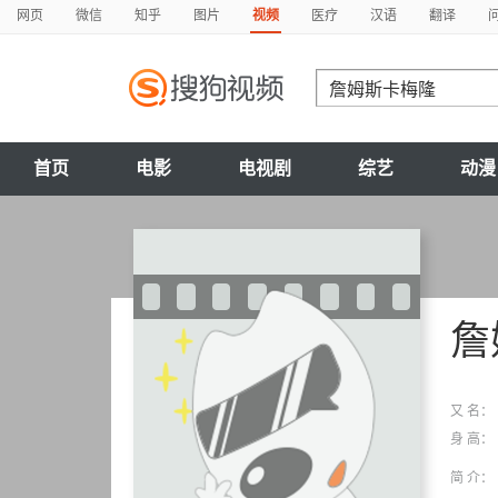
网页
微信
知乎
图片
视频
医疗
汉语
翻译
首页
电影
电视剧
综艺
动漫
詹
又 名：
身 高：
简 介：