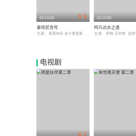
9.5
03:14:00
03:13:00
泰坦尼克号
阿凡达水之道
主演：
莱昂纳多·迪卡普里奥
凯特·温斯莱特
主演：
萨姆·沃辛顿
佐伊·索
电视剧
8.7