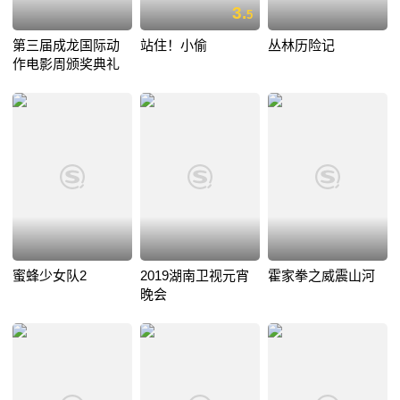
3.
5
第三届成龙国际动
站住！小偷
丛林历险记
作电影周颁奖典礼
蜜蜂少女队2
2019湖南卫视元宵
霍家拳之威震山河
晚会