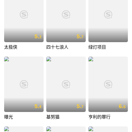
5.
5.
3
7
太极侠
四十七浪人
绿灯项目
5.
5.
6.
4
7
6
曝光
基努猫
亨利的罪行