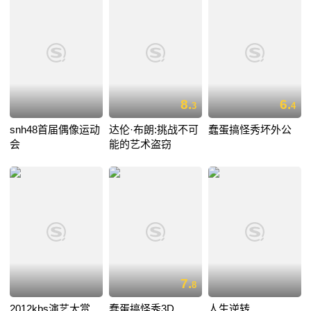
8.
6.
3
4
snh48首届偶像运动
达伦·布朗:挑战不可
蠢蛋搞怪秀坏外公
会
能的艺术盗窃
7.
8
2012kbs演艺大赏
蠢蛋搞怪秀3D
人生逆转