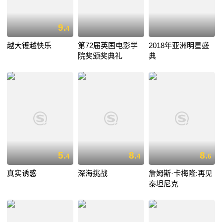
9.
4
越大镬越快乐
第72届英国电影学
2018年亚洲明星盛
院奖颁奖典礼
典
5.
8.
8.
4
4
6
真实诱惑
深海挑战
詹姆斯·卡梅隆:再见
泰坦尼克