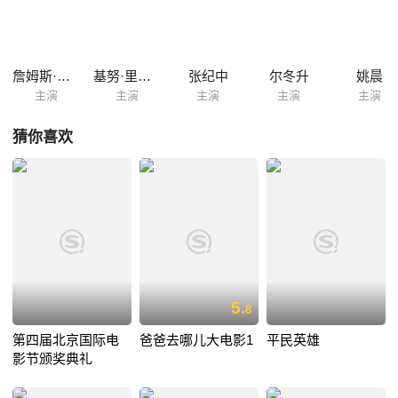
詹姆斯·卡梅隆
基努·里维斯
张纪中
尔冬升
姚晨
主演
主演
主演
主演
主演
猜你喜欢
5.
8
第四届北京国际电
爸爸去哪儿大电影1
平民英雄
影节颁奖典礼