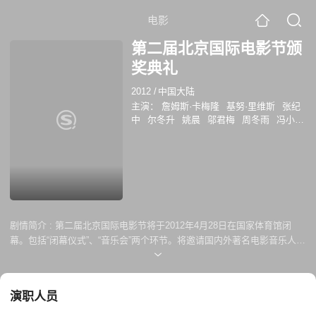
电影
第二届北京国际电影节颁
奖典礼
2012
/
中国大陆
主演：
詹姆斯·卡梅隆
基努·里维斯
张纪
中
尔冬升
姚晨
邬君梅
周冬雨
冯小
刚
徐克
范冰冰
剧情简介 :
第二届北京国际电影节将于2012年4月28日在国家体育馆闭
幕。包括“闭幕仪式”、“音乐会”两个环节。将邀请国内外著名电影音乐人和
电影演员参加，集中发布电影节成果，演奏、演唱经典电影音乐与歌曲，
营造浓郁的仪式感与电影氛围。
演职人员