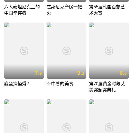
六人泰坦尼克上的
杰斯尼克产房一把
第55届韩国百想艺
中国幸存者
火
术大赏
7.
9.
6.
9
3
3
蠢蛋搞怪秀2
不中看的美食
第70届黄金时段艾
美奖颁奖典礼