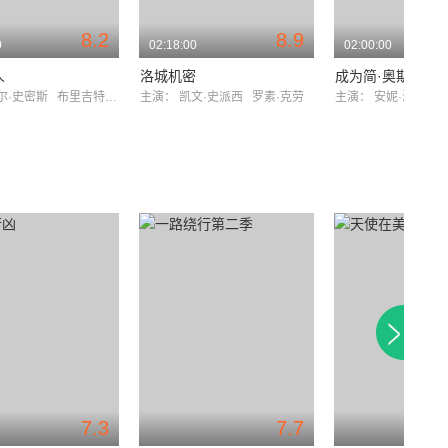
8.2
8.9
0
02:18:00
02:00:00
人
洛城机密
成为简·奥斯汀
尔·史密斯
布里吉特·莫伊纳汉
主演：
凯文·史派西
罗素·克劳
主演：
安妮·海瑟薇
7.3
7.7