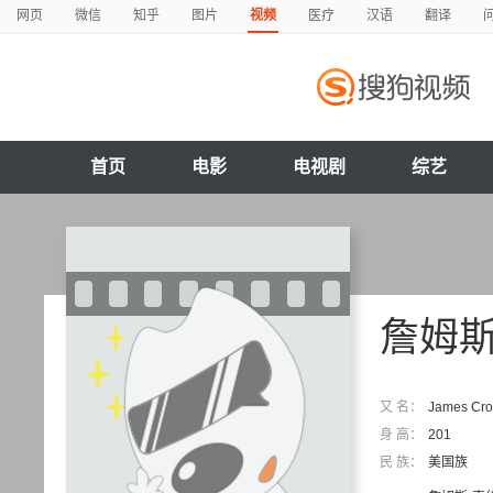
网页
微信
知乎
图片
视频
医疗
汉语
翻译
首页
电影
电视剧
综艺
詹姆
又 名：
James Cr
身 高：
201
民 族：
美国族