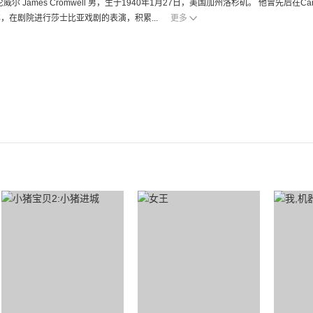
威尔 James Cromwell 男，生于1940年1月27日，美国加州洛杉矶。 他曾先后在Car
，在剧院进行莎士比亚戏剧的表演，积累...
更多