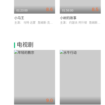
8.6
8.5
01:23:00
01:56:00
小马王
小树的故事
主演：
马特·达蒙
詹姆斯·克伦威尔
主演：
约瑟夫·阿什顿
詹姆斯·克伦威尔
电视剧
9.0