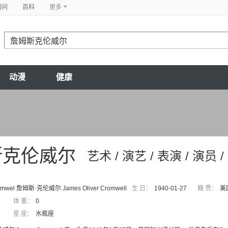
问问
百科
更多
动漫
健康
斯克伦威尔
艺术 / 演艺 / 表演 / 演员 
omwel 詹姆斯·克伦威尔 James Oliver Cromwell
生 日：
1940-01-27
籍 贯：
美
体 重：
0
星 座：
水瓶座