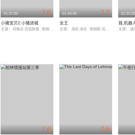
7.9
7.7
01:37:00
01:43:00
01:55:0
小猪宝贝2:小猪进城
女王
我,机器
主演：
玛格达·苏班斯基
詹姆斯·克伦威尔
主演：
海伦·米伦
詹姆斯·克伦威尔
主演：
威
7.6
7.5