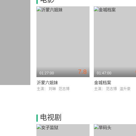
7.8
01:27:00
01:47:00
沂蒙六姐妹
金城档案
主演：
刘琳
范志博
主演：
范志博
温升豪
电视剧