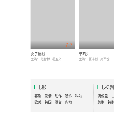
7.7
女子监狱
旱码头
主演：
范智博
杨圣文
主演：
张丰毅
吴军忱
电影
电视剧
喜剧
爱情
动作
恐怖
科幻
偶像剧
欧美
韩国
港台
内地
美剧
韩