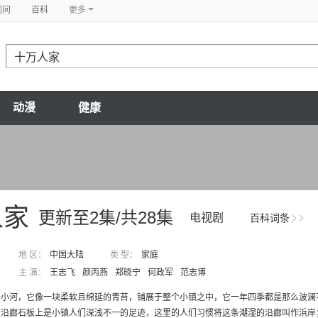
问问
百科
更多
动漫
健康
人家
更新至2集/共28集
电视剧
百科词条
地 区：
中国大陆
类 型：
家庭
主 演：
王志飞
颜丙燕
郑晓宁
何政军
范志博
河，它像一块柔软且绵延的青苔，铺展于整个小镇之中，它一年四季都是那么波澜不
沿廊石板上是小镇人们深浅不一的足迹，这里的人们习惯将这条潮湿的沿廊叫作浜岸；