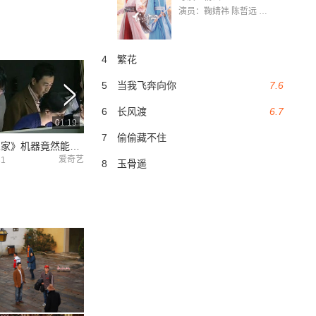
演员：鞠婧祎 陈哲远 茅子俊 毛晓慧 王媛可 张志浩 林枫松 张帆（演员）
4
繁花
5
当我飞奔向你
7.6
6
长风渡
6.7
01:19
01:03
7
偷偷藏不住
《十万人家》机器竟然能织出这样精美的图案！
《十万人家》沈万家和梅书记竟然有点甜！
爱奇艺
爱奇艺
31
2019-10-31
2019-10-31
8
玉骨遥