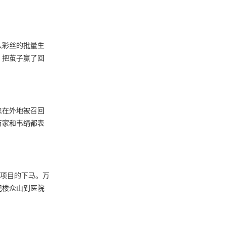
入彩丝的批量生
，把茧子赢了回
忠在外地被召回
万家和韦绢都表
丝项目的下马。万
记楼众山到医院