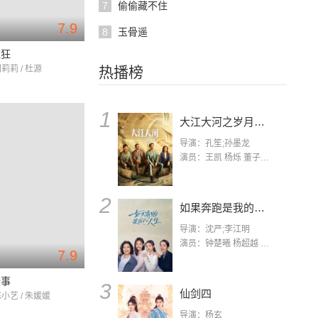
7
偷偷藏不住
7.9
8
玉骨遥
疯狂
刘莉莉 / 杜源
热播榜
1
大江大河之岁月如歌
导演：孔笙;孙墨龙
演员：王凯 杨烁 董子健 杨采钰 张佳宁 练练 林栋甫 房子斌
2
如果奔跑是我的人生
导演：沈严;李江明
演员：钟楚曦 杨超越 许娣 陈小艺 侯雯元 宋洋 王宥钧 李添诺
7.9
些事
3
仙剑四
陈小艺 / 朱媛媛
导演：杨玄