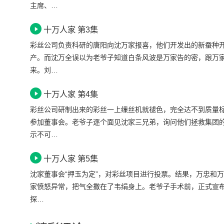
主席、…
十万人家 第3集
彩丝公司负责科研的唐阳向沈万家报喜，他们开发出的新蚕种
产。而沈万全误以为老爷子知道白条风波是万家告的密，跟万
来。刘…
十万人家 第4集
彩丝公司研制出来的彩丝一上缫丝机就褪色，完全达不到质量
参加董事会。老爷子逐个面见沈家三兄弟，询问他们拯救集团
示不可…
十万人家 第5集
沈家董事会“押玉为定”，对彩丝项目进行投票。结果，万忠和
家愤怒异常，把气全撒在了韦绢身上。老爷子手术前，正式宣
探…