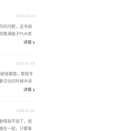
2022-10-18
员的问题，这韦绢
晚满脑子PUA老
详情
2022-07-19
而破镜重圆，那就专
春交往的时候中进
详情
2008-12-31
劇情就不說了，就
誰在一起，只要看