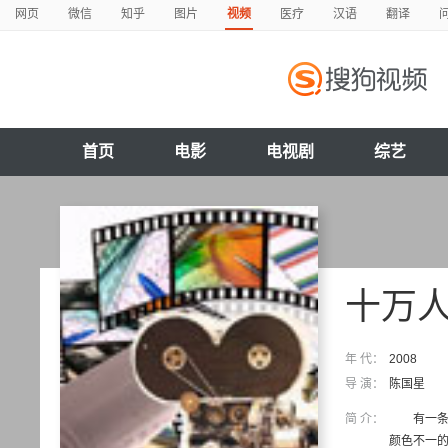
网页
微信
知乎
图片
视频
医疗
汉语
翻译
首页
电影
电视剧
综艺
十万
年 代：
2008
导 演：
陈国星
简 介：
有一条小
颜色不一的