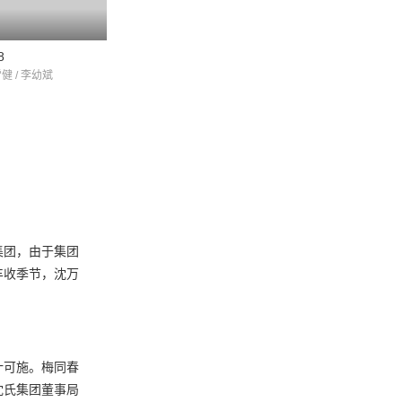
8.0
8
大工匠
抉择
雪健 / 李幼斌
孙红雷 / 刘佩琦 / 陈小艺
李雪健 / 李幼斌 / 赵
集团，由于集团
丰收季节，沈万
计可施。梅同春
沈氏集团董事局