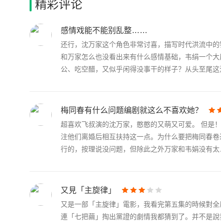
精彩评论
感情戏能不能别乱整……
还行，沈万家这个角色非常讨喜，描写时代洪流中的
和万家怎么也没看出来有什么感情基础，韦绢一个大
公、吃空醋，又似乎闲得没事干的样子？从头至尾这沈.
梅同春有什么问题编剧就这么不喜欢她？
超喜欢飞叔演的沈万家，憨憨的又萌又可爱。 但是
注他们离婚后相互扶持这一点。为什么要把梅同春卷
行的，按理说没问题，但除此之外万家和韦娟没有太..
又見「主旋律」
又是一部「主旋律」電影，我看完第五集的時候對全
連「七把繭」掏出黨證的劇情我都猜到了。并不是說