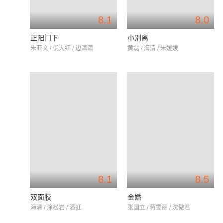
8.1
8.0
正阳门下
小别离
朱亚文 / 倪大红 / 边潇潇
黄磊 / 海清 / 朱媛媛
8.1
8.5
双面胶
金婚
海清 / 涂松岩 / 潘虹
张国立 / 蒋雯丽 / 沈傲君