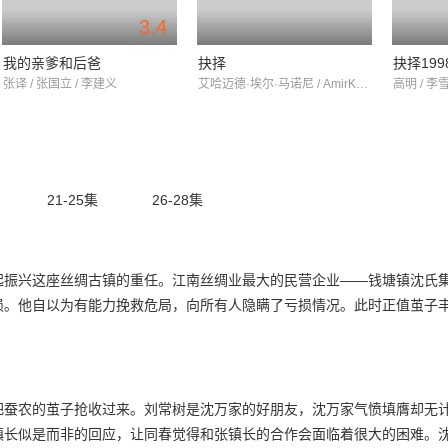
3.4
我的亲爹和后爸
抉择
抉择199
张译 / 张国立 / 李建义
艾哈迈德·埃尔·马诺尼 / AmirKarara / AbedAnani
高明 / 李
21-25集
26-28集
起振兴这座丝绸古镇的重任。江南丝绸业最大的民营企业——钱塘镇沈氏
损。他自以为有能力挽救危局，向所有人隐瞒了亏损情况。此时正值茧子
把蚕农的茧子抢收过来。刘常树是沈万家的好朋友，沈万家气愤填膺却无
镇长似是而非的回应，让同春觉得和张镇长的合作会面临着很大的困难。