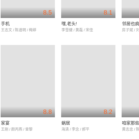
8.5
8.1
手机
嘿,老头!
邻居也
王志文 / 陈道明 / 梅婷
李雪健 / 黄磊 / 宋佳
房子斌 / 
8.8
8.2
家宴
蜗居
咱家那
王刚 / 颜丙燕 / 曾黎
海清 / 李念 / 郝平
黄志忠 / 