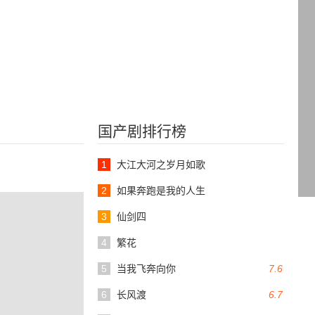
国产剧排行榜
1
大江大河之岁月如歌
2
如果奔跑是我的人生
3
仙剑四
4
繁花
5
当我飞奔向你
7.6
6
长风渡
6.7