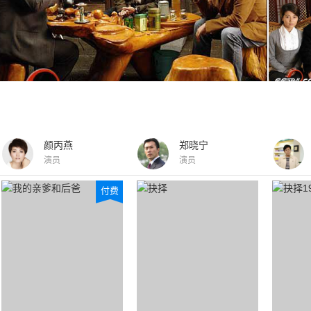
颜丙燕
郑晓宁
演员
演员
付费