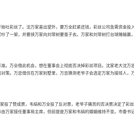
开始吐彩丝了。沈万家喜出望外，要万全赶紧还钱，彩丝公司急需资金投
家吵了一架，并要挟万家向刘常树要茧子去。万家和刘常树打台球赌输赢
标准。万全借此机会，想在董事会上彻底否决掉彩丝项目。沈家老大沈万
的对策。万忠借住在万家别墅里，万忠猜测老爷子会选定万家为接班人，
万家投了赞成票，韦绢和万全投了反对票，老爷子痛苦的否决票决定了彩
布由万家接任董事局主席，但前提是万家和韦绢的婚姻维持不变。市委书