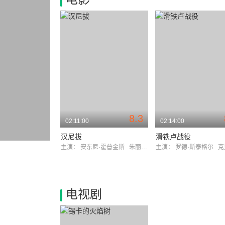
8.3
02:11:00
02:14:00
汉尼拔
滑铁卢战役
主演：
安东尼·霍普金斯
朱丽安·摩尔
主演：
罗德·斯泰格尔
克里斯
电视剧