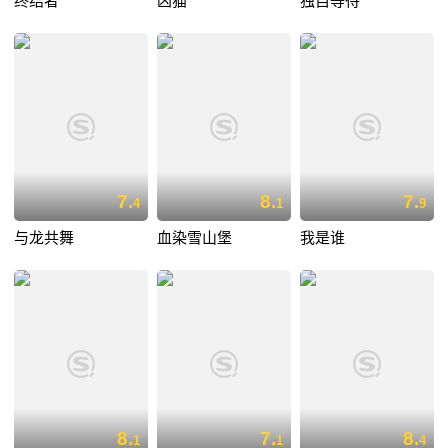
终结者
凶猫
独自等待
7.
8.
7.
4
1
9
与龙共舞
血染雪山堡
我是谁
8.
7.
8.
1
1
4