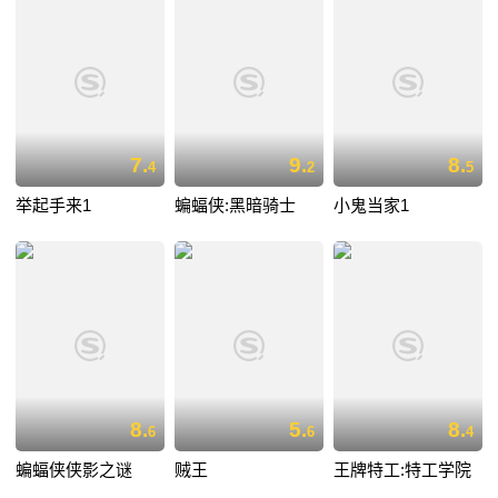
7.
9.
8.
4
2
5
举起手来1
蝙蝠侠:黑暗骑士
小鬼当家1
8.
5.
8.
6
6
4
蝙蝠侠侠影之谜
贼王
王牌特工:特工学院