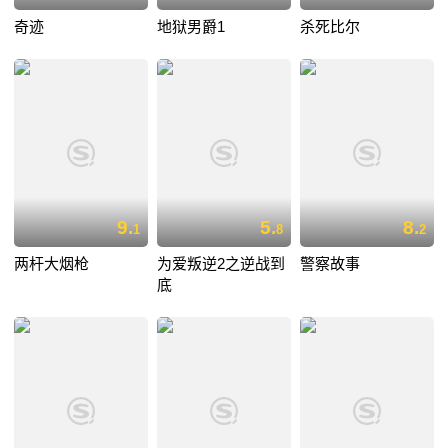
奇迹
地狱男爵1
杀死比尔
9.
5.
8.
1
8
2
两杆大烟枪
为爱叛逆2之逆战到
警察故事
底