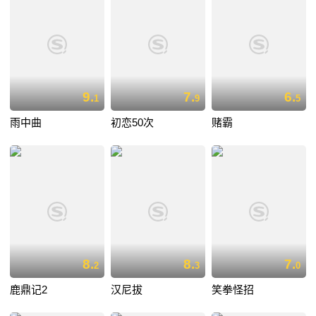
9.
7.
6.
1
9
5
雨中曲
初恋50次
赌霸
8.
8.
7.
2
3
0
鹿鼎记2
汉尼拔
笑拳怪招