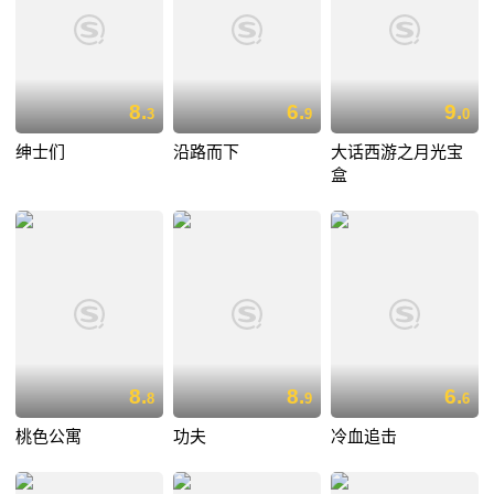
8.
6.
9.
3
9
0
绅士们
沿路而下
大话西游之月光宝
盒
8.
8.
6.
8
9
6
桃色公寓
功夫
冷血追击