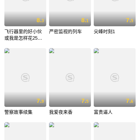
8.
8.
7.
3
1
5
飞行器里的好小伙
严密监视的列车
尖峰时刻1
或我是怎样花25小
时11分从伦敦飞到
巴黎
7.
7.
7.
9
5
6
警察故事续集
我爱夜来香
富贵逼人