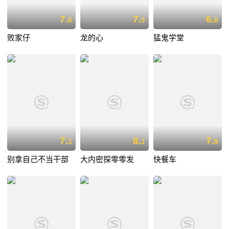
7.
7.
6.
8
5
8
败家仔
龙的心
猛鬼学堂
7.
8.
7.
3
1
9
别拿自己不当干部
大内密探零零发
快餐车