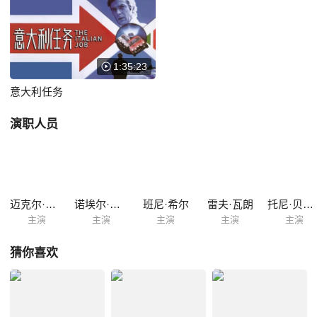
奔，被认为是影史上经典飙车追逐场面，让观众体验到前所未有的紧张刺
激......
1:35:23
意大利任务
演职人员
迈克尔·凯恩
诺埃尔·考沃德
班尼·希尔
雷夫·瓦朗
托尼·贝克利
主演
主演
主演
主演
主演
猜你喜欢