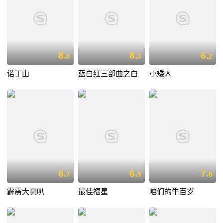
8.
8.
6.
0
3
2
诺丁山
蓝白红三部曲之白
小矮人
6.
6.
7.
7
9
8
霹雳大喇叭
最佳福星
咱们的牛百岁