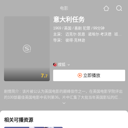
电影
意大利任务
1969
/
英国
/
喜剧 犯罪
/
99分钟
主演：
迈克尔·凯恩
诺埃尔·考沃德
班尼·希尔
导演：
彼得·克林逊
搜狐
7.
立即播放
7
剧情简介 :
该片被公认为英国电影的巅峰佳作之一，在英国电影学院评出
的100部最佳英国电影中名列第36。片中汇集了大批当年英国影坛的红
人。大盗查理(迈克尔·凯恩)刚出狱就急不及待要大乾一票，准备截劫从中
国运到意大利的四百万美元黄金。查理在一名黑道头目资助下，展开了一
个天衣无缝的盗金计划，出动了三架库珀豪华车、一队积架车及公车来堵
相关可播资源
塞交通。片中一幕宝马库珀豪华车(MINI Cooper)在好莱坞名人大道上疯狂
地追逐，穿过地铁隧道入口，沿着只有迷你汽车才能行驶的狭窄小路狂