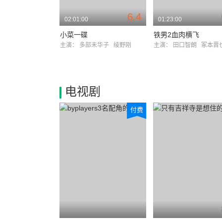
6.4
02:01:00
01:23:00
小菜一碟
铁男2血肉横飞
主演：
多部未华子
绫野刚
主演：
田口智朗
冢本晋
电视剧
付费