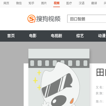
网页
微信
知乎
图片
视频
医疗
汉语
翻译
首页
电影
电视剧
综艺
动漫
田
又 名：
民 族：
简 介：