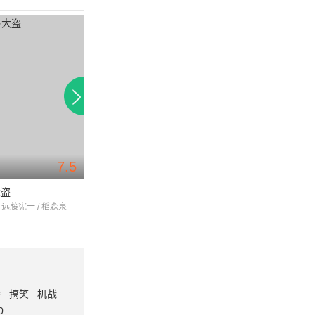
7.5
7.6
大盗
北泽一家 -管好自家事-
世界上最难的恋爱
 远藤宪一 / 稻森泉
山田凉介 / 波瑠 / 小泽征悦
大野智 / 波瑠 / 小池
番
搞笑
机战
0