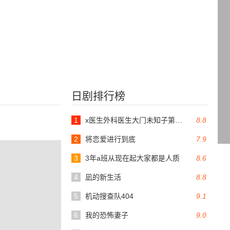
日剧排行榜
1
x医生外科医生大门未知子第6季
8.8
2
将恋爱进行到底
7.9
3
3年a班从现在起大家都是人质
8.6
4
凪的新生活
8.8
5
机动搜查队404
9.1
6
我的恐怖妻子
9.0