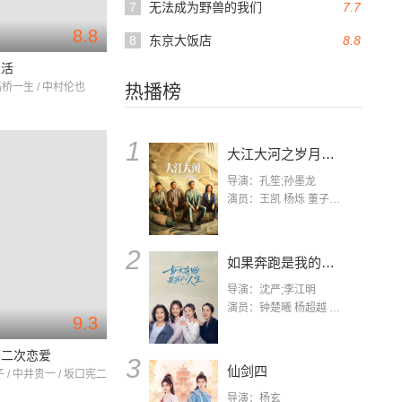
7
无法成为野兽的我们
7.7
8.8
8
东京大饭店
8.8
生活
高桥一生 / 中村伦也
热播榜
1
大江大河之岁月如歌
导演：孔笙;孙墨龙
演员：王凯 杨烁 董子健 杨采钰 张佳宁 练练 林栋甫 房子斌
2
如果奔跑是我的人生
导演：沈严;李江明
演员：钟楚曦 杨超越 许娣 陈小艺 侯雯元 宋洋 王宥钧 李添诺
9.3
第二次恋爱
3
仙剑四
/ 中井贵一 / 坂口宪二
导演：杨玄