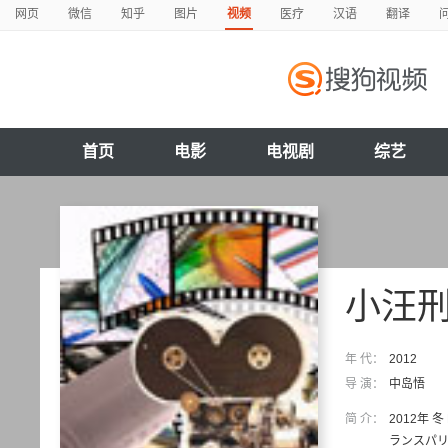
网页
微信
知乎
图片
视频
医疗
汉语
翻译
首页
电影
电视剧
综艺
小汪
年 代：
2012
导 演：
中岛悟
简 介：
2012年
ランスパリ