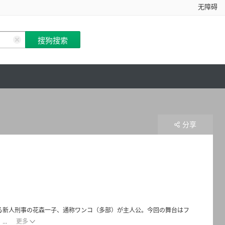
无障碍
分享
解決する新人刑事の花森一子、通称ワンコ（多部）が主人公。今回の舞台はフ
..
更多