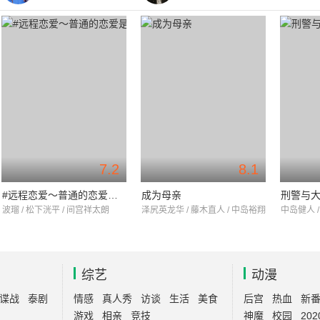
7.2
8.1
#远程恋爱～普通的恋爱是邪道～
成为母亲
刑警与
波瑠 / 松下洸平 / 间宫祥太朗
泽尻英龙华 / 藤木直人 / 中岛裕翔
中岛健人 /
综艺
动漫
谍战
泰剧
情感
真人秀
访谈
生活
美食
后宫
热血
新
游戏
相亲
竞技
神魔
校园
202