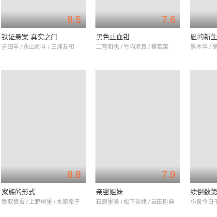
8.5
7.6
铁证悬案:真实之门
黑色止血钳
凪的新
吉田羊 / 永山绚斗 / 三浦友和
二宫和也 / 竹内凉真 / 葵若菜
黑木华 / 
8.8
7.9
家族的形式
亲密姐妹
续倒数
香取慎吾 / 上野树里 / 水原希子
石原里美 / 松下奈绪 / 岩田刚典
小泉今日子 