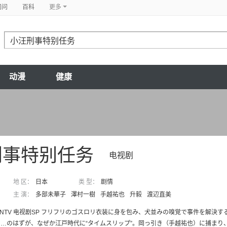
问问
百科
更多
动漫
健康
刑事特别任务
电视剧
地 区：
日本
类 型：
剧情
主 演：
多部未華子
澤村一樹
手越祐也
升毅
渡辺直美
 冬 NTV 电视剧SP フリフリのゴスロリ衣装に身を包み、犬並みの嗅覚で事件を
…のはずが、なぜか江戸時代に“タイムスリップ”。岡っ引き（手越祐也）に捕まり、.