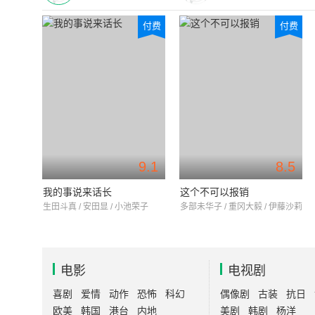
付费
付费
9.1
8.5
我的事说来话长
这个不可以报销
生田斗真 / 安田显 / 小池荣子
多部未华子 / 重冈大毅 / 伊藤沙莉
电影
电视剧
喜剧
爱情
动作
恐怖
科幻
偶像剧
古装
抗日
欧美
韩国
港台
内地
美剧
韩剧
杨洋