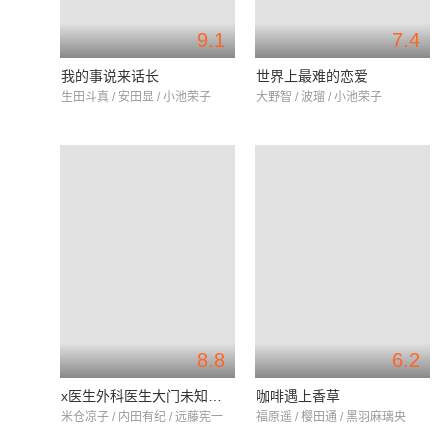
9.1
7.4
我的事说来话长
世界上最难的恋爱
生田斗真 / 安田显 / 小池荣子
大野智 / 波瑠 / 小池荣子
8.8
6.2
x医生外科医生大门未知子第6季
咖啡遇上香草
米仓凉子 / 内田有纪 / 远藤宪一
福原遥 / 樱田通 / 黑羽麻璃央