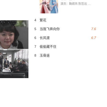
演员：鞠婧祎 陈哲远 茅子俊 毛晓慧 王媛可 张志浩 林枫松 张帆（演员）
4
繁花
5
当我飞奔向你
7.6
6
长风渡
6.7
7
偷偷藏不住
8
玉骨遥