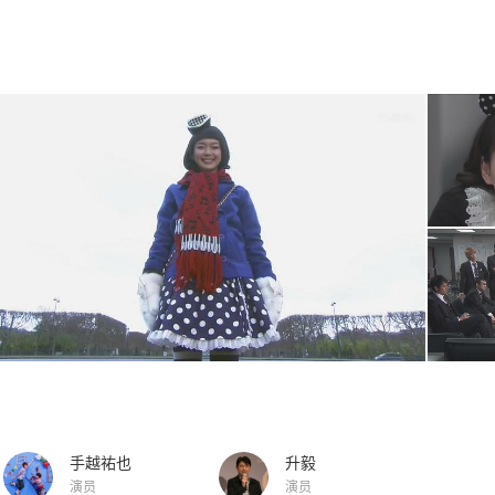
手越祐也
升毅
演员
演员