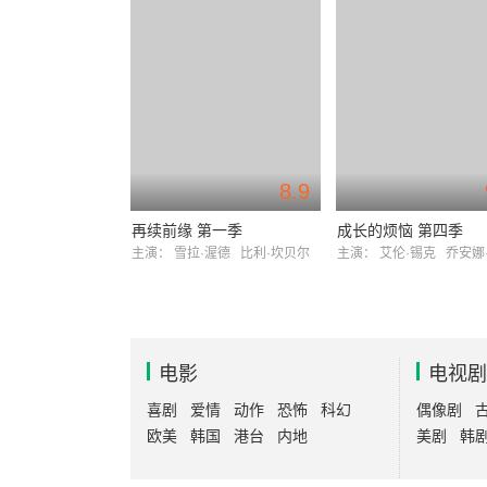
8.9
再续前缘 第一季
成长的烦恼 第四季
主演：
雪拉·渥德
比利·坎贝尔
主演：
艾伦·锡克
乔安娜·科
电影
电视剧
喜剧
爱情
动作
恐怖
科幻
偶像剧
欧美
韩国
港台
内地
美剧
韩