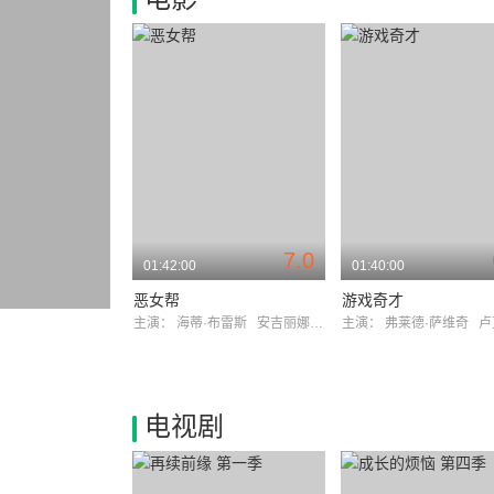
7.0
01:42:00
01:40:00
恶女帮
游戏奇才
主演：
海蒂·布雷斯
安吉丽娜·朱莉
主演：
弗莱德·萨维奇
卢克·
电视剧