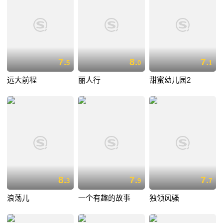
7.
8.
7.
5
0
1
远大前程
丽人行
甜蜜幼儿园2
8.
7.
7.
3
9
7
浪荡儿
一个有趣的故事
独领风骚