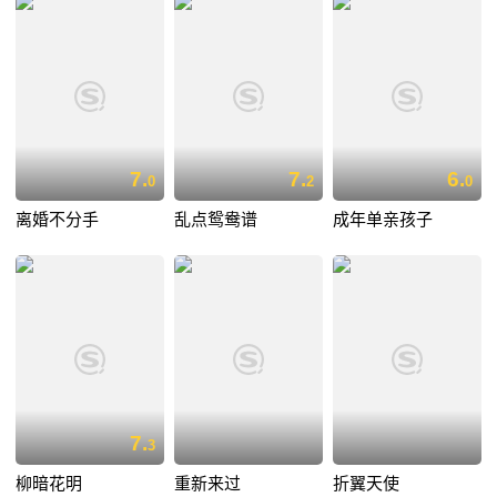
7.
7.
6.
0
2
0
离婚不分手
乱点鸳鸯谱
成年单亲孩子
7.
3
柳暗花明
重新来过
折翼天使