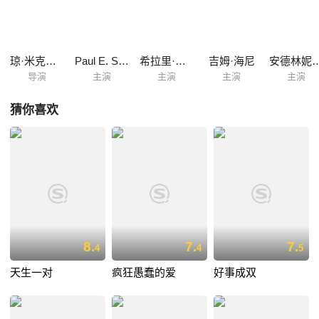
琼·米克林·西尔弗
Paul E. Short
希拉里·沃尔夫
吉姆·海尼
安德林妮
导演
主演
主演
主演
主演
猜你喜欢
8.
7.
7.
4
4
5
天生一对
疯狂愚蠢的爱
好事成双