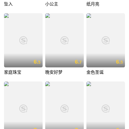
坠入
小公主
纸月亮
6.
6.
6.
5
7
5
家庭珠宝
晚安好梦
金色圣诞