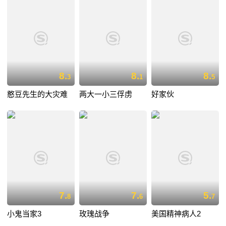
8.
8.
8.
3
1
5
憨豆先生的大灾难
两大一小三俘虏
好家伙
7.
7.
5.
8
6
7
小鬼当家3
玫瑰战争
美国精神病人2