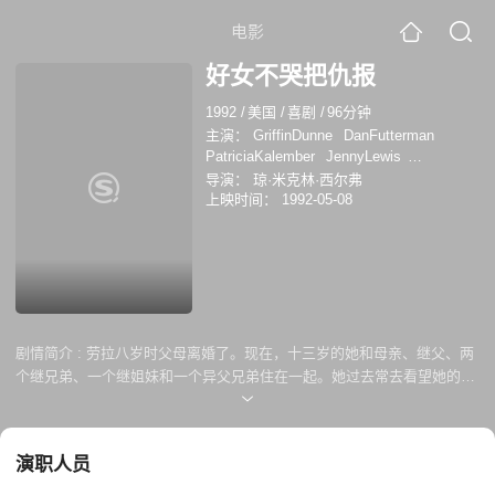
电影
好女不哭把仇报
1992
/
美国
/
喜剧
/
96分钟
主演：
GriffinDunne
DanFutterman
PatriciaKalember
JennyLewis
BenSavage
JessicaSeely
Paul E.
导演：
琼·米克林·西尔弗
Short
希拉里·沃尔夫
Trenton Teigen
上映时间：
1992-05-08
Jessica Seely
珍妮·刘易斯
布克·卡特里
安
吉姆·海尼
安德林妮·夏莉
帕特丽夏·
考莱姆伯
丹·福特曼
剧情简介 :
劳拉八岁时父母离婚了。现在，十三岁的她和母亲、继父、两
个继兄弟、一个继姐妹和一个异父兄弟住在一起。她过去常去看望她的父
亲、继母(第三个继母)和同父异母的妹妹，但现在又要离婚了，所以劳拉
去看望她的父亲和他怀孕的女朋友——她只有六岁。
演职人员