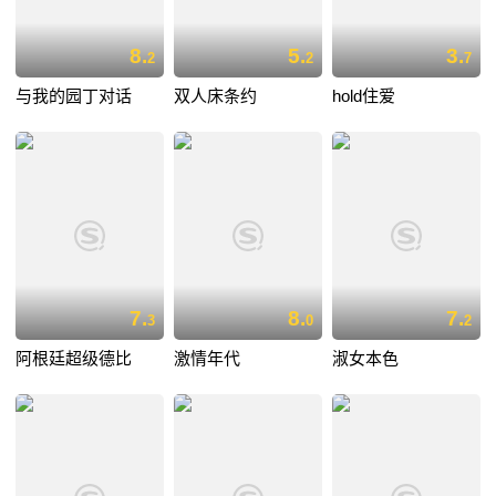
8.
5.
3.
2
2
7
与我的园丁对话
双人床条约
hold住爱
7.
8.
7.
3
0
2
阿根廷超级德比
激情年代
淑女本色