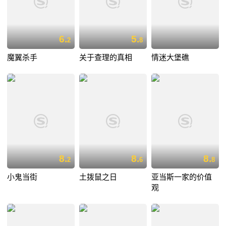
6.
5.
2
8
魔翼杀手
关于查理的真相
情迷大堡礁
8.
8.
8.
2
6
8
小鬼当街
土拨鼠之日
亚当斯一家的价值
观