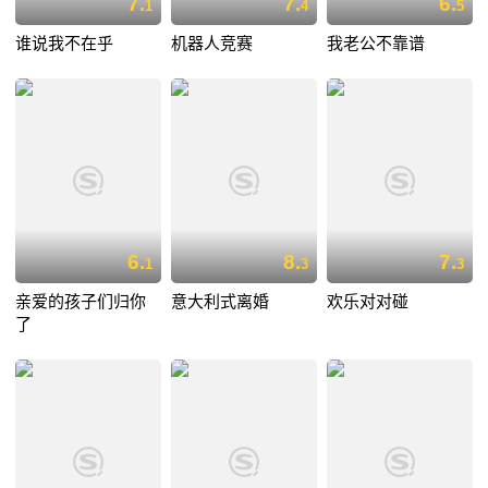
7.
7.
6.
1
4
5
谁说我不在乎
机器人竞赛
我老公不靠谱
6.
8.
7.
1
3
3
亲爱的孩子们归你
意大利式离婚
欢乐对对碰
了