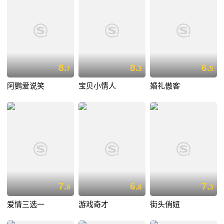
8.
8.
6.
7
3
5
阿鹦爱说笑
宝贝小情人
婚礼傲客
7.
6.
7.
8
8
3
爱情三选一
游戏奇才
街头俏妞