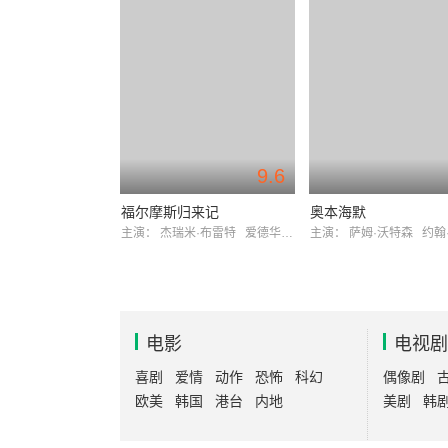
9.6
福尔摩斯归来记
奥本海默
主演：
杰瑞米·布雷特
爱德华·哈德威克
主演：
萨姆·沃特森
约翰
电影
电视剧
喜剧
爱情
动作
恐怖
科幻
偶像剧
欧美
韩国
港台
内地
美剧
韩