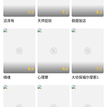
7.
7.
6.
2
1
3
沼泽地
天师捉妖
假面饭店
6.
4.
7.
8
9
7
缉魂
心理罪
大侦探福尔摩斯1