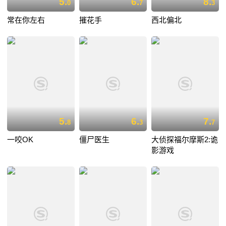
5.
6.
8.
0
7
3
常在你左右
摧花手
西北偏北
5.
6.
7.
8
3
7
一咬OK
僵尸医生
大侦探福尔摩斯2:诡
影游戏