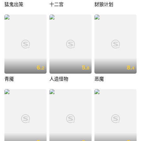
猛鬼出笼
十二宫
豺狼计划
6.
5.
8.
2
8
4
青魇
人造怪物
恶魔