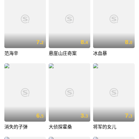
7.
8.
8.
2
4
0
范海辛
悬崖山庄奇案
冰血暴
6.
3.
7.
5
3
3
消失的子弹
大侦探霍桑
将军的女儿