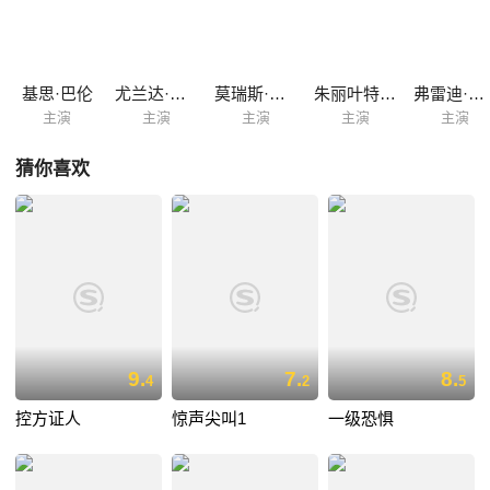
基思·巴伦
尤兰达·瓦兹奎兹
莫瑞斯·德纳姆
朱丽叶特·奥布瑞
弗雷迪·琼斯
主演
主演
主演
主演
主演
猜你喜欢
9.
7.
8.
4
2
5
控方证人
惊声尖叫1
一级恐惧