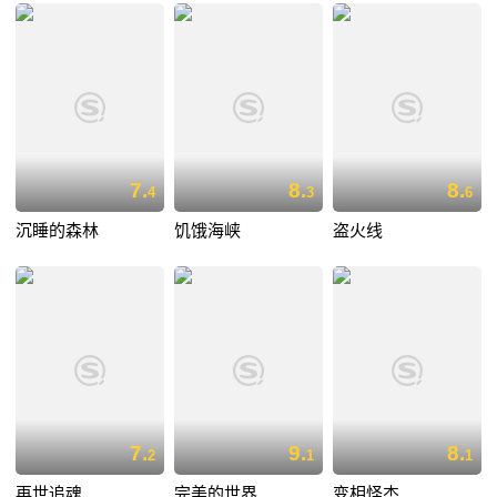
7.
8.
8.
4
3
6
沉睡的森林
饥饿海峡
盗火线
7.
9.
8.
2
1
1
再世追魂
完美的世界
变相怪杰