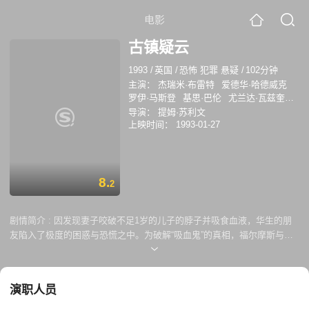
电影
古镇疑云
1993
/
英国
/
恐怖 犯罪 悬疑
/
102分钟
主演：
杰瑞米·布雷特
爱德华·哈德威克
罗伊·马斯登
基思·巴伦
尤兰达·瓦兹奎兹
莫瑞斯·德纳姆
理查德·德姆西
朱丽叶特·
导演：
提姆·苏利文
奥布瑞
JasonHetherington
伊丽莎白·斯
上映时间：
1993-01-27
普里格斯
PeterGeddis
KateLansbury
MariaRedmond
弗雷迪·琼斯
希拉丽·梅
森
EileenO'Brien
Jason Hetherington
8.
2
剧情简介 :
因发现妻子咬破不足1岁的儿子的脖子并吸食血液，华生的朋
友陷入了极度的困惑与恐慌之中。为破解“吸血鬼”的真相，福尔摩斯与华
生应邀来到其家中进行缜密的调查……
演职人员