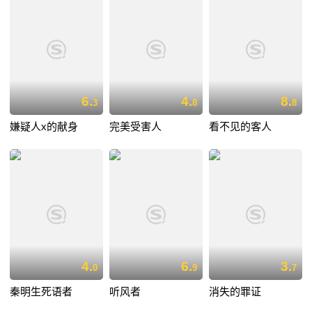
6.
4.
8.
3
8
8
嫌疑人x的献身
完美受害人
看不见的客人
4.
6.
3.
0
9
7
秦明生死语者
听风者
消失的罪证