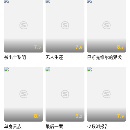
7.
7.
8.
5
6
7
杀出个黎明
无人生还
巴斯克维尔的猎犬
8.
9.
7.
4
2
9
单身贵族
最后一案
少数派报告