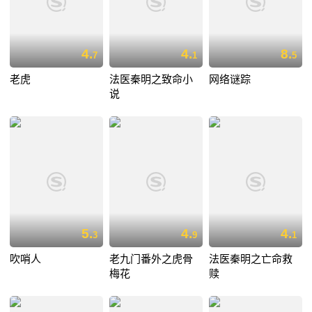
4.
4.
8.
7
1
5
老虎
法医秦明之致命小
网络谜踪
说
5.
4.
4.
3
9
1
吹哨人
老九门番外之虎骨
法医秦明之亡命救
梅花
赎