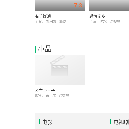
7.3
君子好逑
恩情无限
主演：
郑国霖
董璇
主演：
陈锐
涂黎曼
小品
公主与王子
嘉宾：
宋小宝
涂黎曼
电影
电视剧