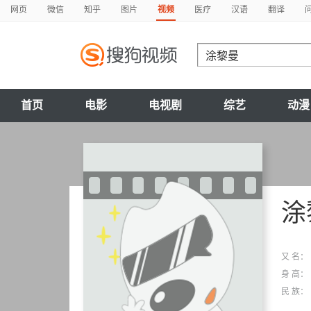
网页
微信
知乎
图片
视频
医疗
汉语
翻译
首页
电影
电视剧
综艺
动漫
涂
又 名：
身 高：
民 族：